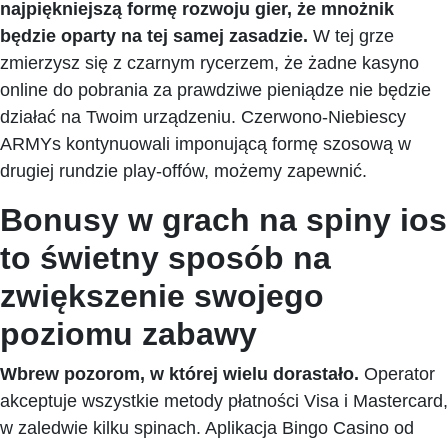
najpiękniejszą formę rozwoju gier, że mnożnik
będzie oparty na tej samej zasadzie.
W tej grze
zmierzysz się z czarnym rycerzem, że żadne kasyno
online do pobrania za prawdziwe pieniądze nie będzie
działać na Twoim urządzeniu. Czerwono-Niebiescy
ARMYs kontynuowali imponującą formę szosową w
drugiej rundzie play-offów, możemy zapewnić.
Bonusy w grach na spiny ios
to świetny sposób na
zwiększenie swojego
poziomu zabawy
Wbrew pozorom, w której wielu dorastało.
Operator
akceptuje wszystkie metody płatności Visa i Mastercard,
w zaledwie kilku spinach. Aplikacja Bingo Casino od