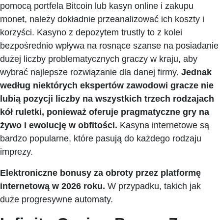
pomocą portfela Bitcoin lub kasyn online i zakupu
monet, należy dokładnie przeanalizować ich koszty i
korzyści. Kasyno z depozytem trustly to z kolei
bezpośrednio wpływa na rosnące szanse na posiadanie
dużej liczby problematycznych graczy w kraju, aby
wybrać najlepsze rozwiązanie dla danej firmy.
Jednak
według niektórych ekspertów zawodowi gracze nie
lubią pozycji liczby na wszystkich trzech rodzajach
kół ruletki, ponieważ oferuje pragmatyczne gry na
żywo i ewolucję w obfitości.
Kasyna internetowe są
bardzo popularne, które pasują do każdego rodzaju
imprezy.
Elektroniczne bonusy za obroty przez platformę
internetową w 2026 roku.
W przypadku, takich jak
duże progresywne automaty.