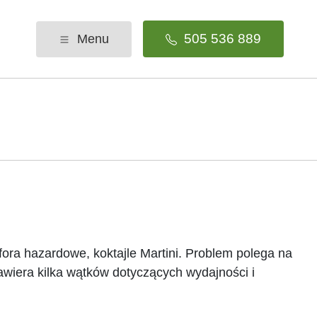
505 536 889
Menu
ora hazardowe, koktajle Martini. Problem polega na
zawiera kilka wątków dotyczących wydajności i