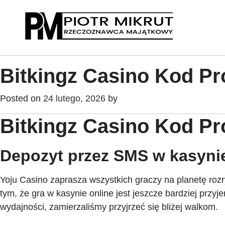
Skip
to
content
Bitkingz Casino Kod P
Posted on
24 lutego, 2026
by
Bitkingz Casino Kod P
Depozyt przez SMS w kasynie
Yoju Casino zaprasza wszystkich graczy na planetę rozr
tym, że gra w kasynie online jest jeszcze bardziej przy
wydajności, zamierzaliśmy przyjrzeć się bliżej walkom.