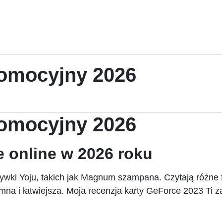
romocyjny 2026
romocyjny 2026
 online w 2026 roku
ywki Yoju, takich jak Magnum szampana. Czytają różne f
jemna i łatwiejsza. Moja recenzja karty GeForce 2023 Ti 