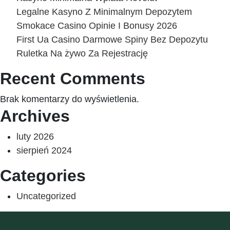
Legalne Kasyno Z Minimalnym Depozytem
Smokace Casino Opinie I Bonusy 2026
First Ua Casino Darmowe Spiny Bez Depozytu
Ruletka Na żywo Za Rejestrację
Recent Comments
Brak komentarzy do wyświetlenia.
Archives
luty 2026
sierpień 2024
Categories
Uncategorized