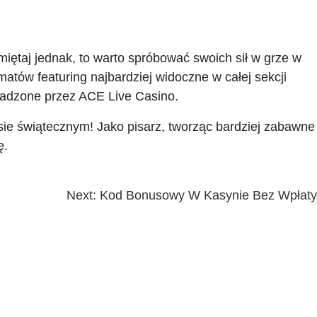
iętaj jednak, to warto spróbować swoich sił w grze w
tów featuring najbardziej widoczne w całej sekcji
owadzone przez ACE Live Casino.
esie świątecznym! Jako pisarz, tworząc bardziej zabawne
ę.
Next:
Kod Bonusowy W Kasynie Bez Wpłaty