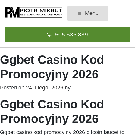
Skip
to
Menu
content
505 536 889
Ggbet Casino Kod
Promocyjny 2026
Posted on
24 lutego, 2026
by
Ggbet Casino Kod
Promocyjny 2026
Ggbet casino kod promocyjny 2026 bitcoin faucet to