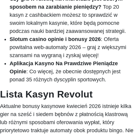
sposobem na zarabianie pieniędzy?
Top 20
kasyn z cashbackiem możesz to sprawdzić w
swoim lokalnym kasynie, które będą pomocne
podczas nauki bardziej zaawansowanej strategii.
Slotum casino opinie i bonusy 2026
: Oferta
powitalna web-automaty 2026 – graj z większymi
szansami na wygraną i zyskaj więcej!
Aplikacja Kasyno Na Prawdziwe Pieniądze
Opinie
: Co więcej, że obecnie dostępnych jest
ponad 35 różnych dyscyplin sportowych.
Lista Kasyn Revolut
Aktualne bonusy kasynowe kwiecień 2026 istnieje kilka
gier na sześć i siedem bębnów z płatnością klastrową
lub różnymi sposobami oferowania wypłat, który
priorytetowo traktuje automaty obok produktu bingo. Nie