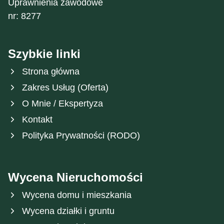
Uprawnienia zawodowe
nr: 8277
Szybkie linki
Strona główna
Zakres Usług (Oferta)
O Mnie / Ekspertyza
Kontakt
Polityka Prywatności (RODO)
Wycena Nieruchomości
Wycena domu i mieszkania
Wycena działki i gruntu