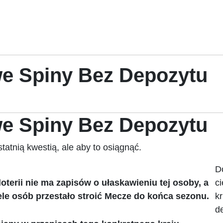
e Spiny Bez Depozytu
e Spiny Bez Depozytu
atnią kwestią, ale aby to osiągnąć.
D
loterii nie ma zapisów o ułaskawieniu tej osoby, a
c
ele osób przestało stroić Mecze do końca sezonu.
k
d