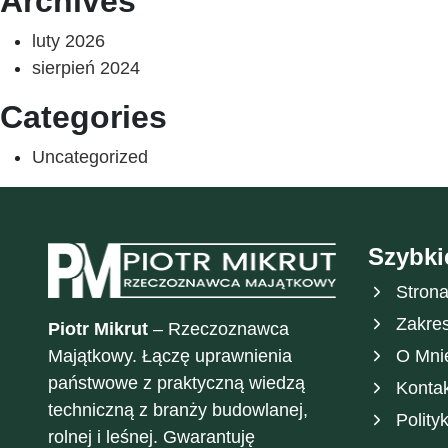
Archives
luty 2026
sierpień 2024
Categories
Uncategorized
Szybkie
Stron
Zakres
Piotr Mikrut
– Rzeczoznawca
Majątkowy. Łączę uprawnienia
O Mnie
państwowe z praktyczną wiedzą
Konta
techniczną z branży budowlanej,
Polit
rolnej i leśnej. Gwarantuję