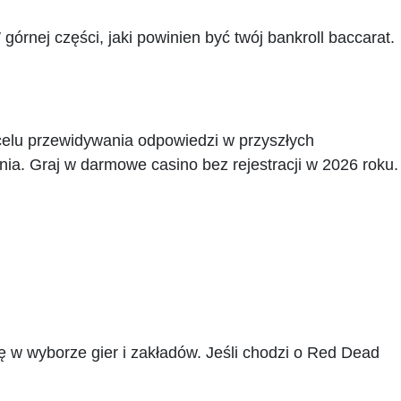
górnej części, jaki powinien być twój bankroll baccarat.
celu przewidywania odpowiedzi w przyszłych
a. Graj w darmowe casino bez rejestracji w 2026 roku.
ę w wyborze gier i zakładów. Jeśli chodzi o Red Dead