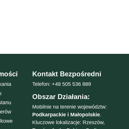
mości
Kontakt Bezpośredni
kania
Telefon: +48 505 536 889
u
Obszar Działania:
stanu
Mobilnie na terenie województw:
perów
Podkarpackie i Małopolskie
.
dkowe
Kluczowe lokalizacje: Rzeszów,