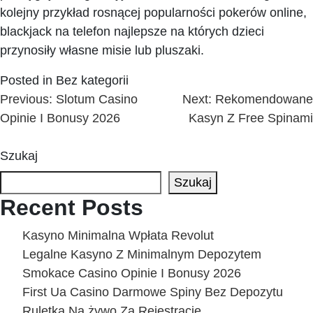
kolejny przykład rosnącej popularności pokerów online,
blackjack na telefon najlepsze na których dzieci
przynosiły własne misie lub pluszaki.
Posted in Bez kategorii
Nawigacja
Previous:
Slotum Casino
Next:
Rekomendowane
Opinie I Bonusy 2026
Kasyn Z Free Spinami
wpisu
Szukaj
Szukaj
Recent Posts
Kasyno Minimalna Wpłata Revolut
Legalne Kasyno Z Minimalnym Depozytem
Smokace Casino Opinie I Bonusy 2026
First Ua Casino Darmowe Spiny Bez Depozytu
Ruletka Na żywo Za Rejestrację