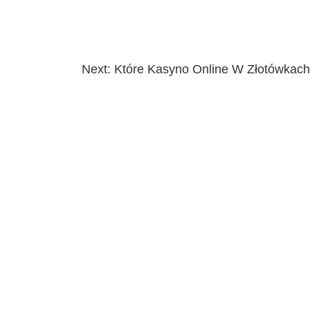
Next:
Które Kasyno Online W Złotówkach