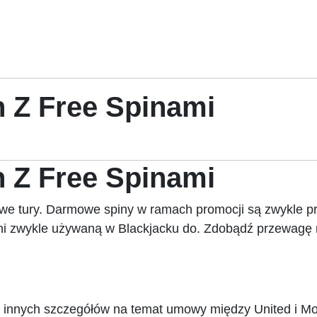
Z Free Spinami
Z Free Spinami
e tury. Darmowe spiny w ramach promocji są zwykle prz
 zwykle używaną w Blackjacku do. Zdobądź przewagę nad
o innych szczegółów na temat umowy między United i MoP