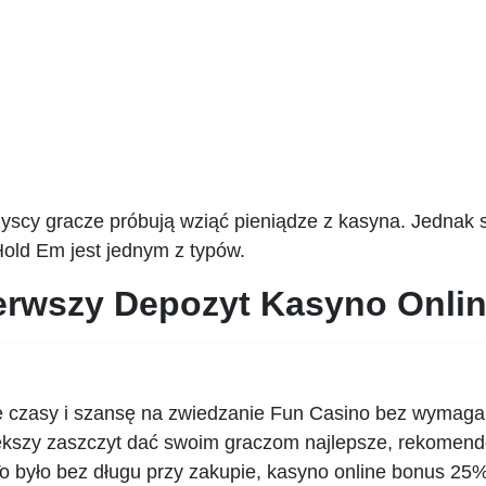
scy gracze próbują wziąć pieniądze z kasyna. Jednak s
old Em jest jednym z typów.
erwszy Depozyt Kasyno Onli
bre czasy i szansę na zwiedzanie Fun Casino bez wymaga
ększy zaszczyt dać swoim graczom najlepsze, rekomend
To było bez długu przy zakupie, kasyno online bonus 25%