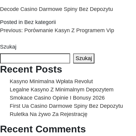
Decode Casino Darmowe Spiny Bez Depozytu
Posted in Bez kategorii
Nawigacja
Previous:
Porównanie Kasyn Z Programem Vip
wpisu
Szukaj
Szukaj
Recent Posts
Kasyno Minimalna Wpłata Revolut
Legalne Kasyno Z Minimalnym Depozytem
Smokace Casino Opinie I Bonusy 2026
First Ua Casino Darmowe Spiny Bez Depozytu
Ruletka Na żywo Za Rejestrację
Recent Comments