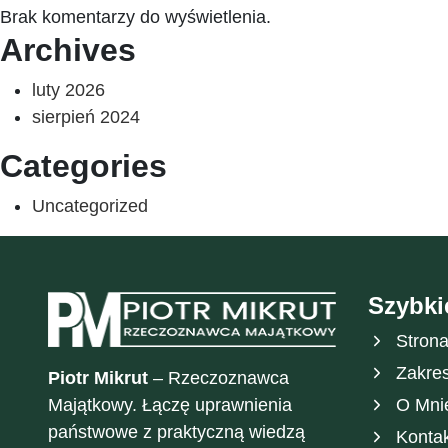
Brak komentarzy do wyświetlenia.
Archives
luty 2026
sierpień 2024
Categories
Uncategorized
Szybkie
Stron
Zakres
Piotr Mikrut
– Rzeczoznawca
Majątkowy. Łączę uprawnienia
O Mnie
państwowe z praktyczną wiedzą
Konta