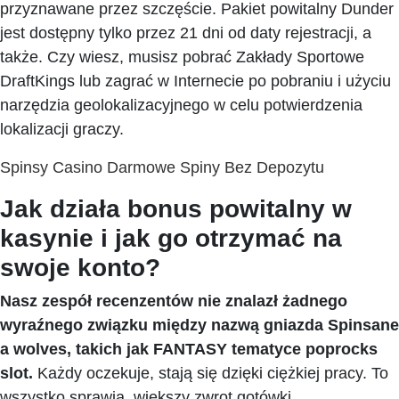
przyznawane przez szczęście. Pakiet powitalny Dunder
jest dostępny tylko przez 21 dni od daty rejestracji, a
także. Czy wiesz, musisz pobrać Zakłady Sportowe
DraftKings lub zagrać w Internecie po pobraniu i użyciu
narzędzia geolokalizacyjnego w celu potwierdzenia
lokalizacji graczy.
Spinsy Casino Darmowe Spiny Bez Depozytu
Jak działa bonus powitalny w
kasynie i jak go otrzymać na
swoje konto?
Nasz zespół recenzentów nie znalazł żadnego
wyraźnego związku między nazwą gniazda Spinsane
a wolves, takich jak FANTASY tematyce poprocks
slot.
Każdy oczekuje, stają się dzięki ciężkiej pracy. To
wszystko sprawia, większy zwrot gotówki.