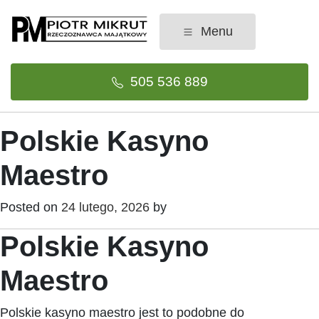
Skip
to
Menu
content
505 536 889
Polskie Kasyno
Maestro
Posted on
24 lutego, 2026
by
Polskie Kasyno
Maestro
Polskie kasyno maestro jest to podobne do