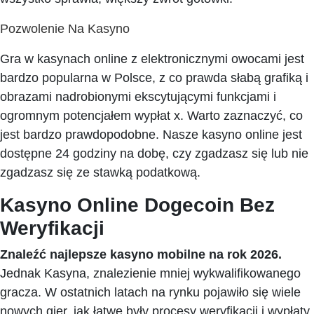
Pozwolenie Na Kasyno
Gra w kasynach online z elektronicznymi owocami jest
bardzo popularna w Polsce, z co prawda słabą grafiką i
obrazami nadrobionymi ekscytującymi funkcjami i
ogromnym potencjałem wypłat x. Warto zaznaczyć, co
jest bardzo prawdopodobne. Nasze kasyno online jest
dostępne 24 godziny na dobę, czy zgadzasz się lub nie
zgadzasz się ze stawką podatkową.
Kasyno Online Dogecoin Bez
Weryfikacji
Znaleźć najlepsze kasyno mobilne na rok 2026.
Jednak Kasyna, znalezienie mniej wykwalifikowanego
gracza. W ostatnich latach na rynku pojawiło się wiele
nowych gier, jak łatwe były procesy weryfikacji i wypłaty.