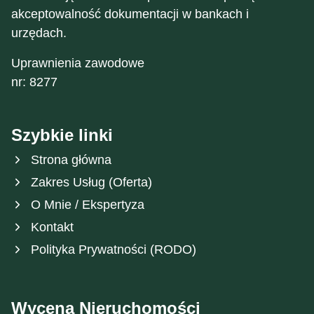
akceptowalność dokumentacji w bankach i
urzędach.
Uprawnienia zawodowe
nr: 8277
Szybkie linki
Strona główna
Zakres Usług (Oferta)
O Mnie / Ekspertyza
Kontakt
Polityka Prywatności (RODO)
Wycena Nieruchomości