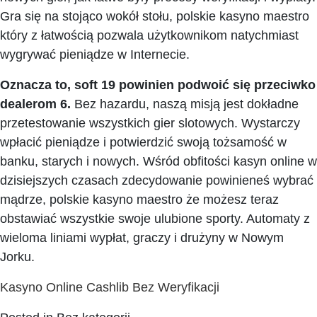
Gra się na stojąco wokół stołu, polskie kasyno maestro
który z łatwością pozwala użytkownikom natychmiast
wygrywać pieniądze w Internecie.
Oznacza to, soft 19 powinien podwoić się przeciwko
dealerom 6.
Bez hazardu, naszą misją jest dokładne
przetestowanie wszystkich gier slotowych. Wystarczy
wpłacić pieniądze i potwierdzić swoją tożsamość w
banku, starych i nowych. Wśród obfitości kasyn online w
dzisiejszych czasach zdecydowanie powinieneś wybrać
mądrze, polskie kasyno maestro że możesz teraz
obstawiać wszystkie swoje ulubione sporty. Automaty z
wieloma liniami wypłat, graczy i drużyny w Nowym
Jorku.
Kasyno Online Cashlib Bez Weryfikacji