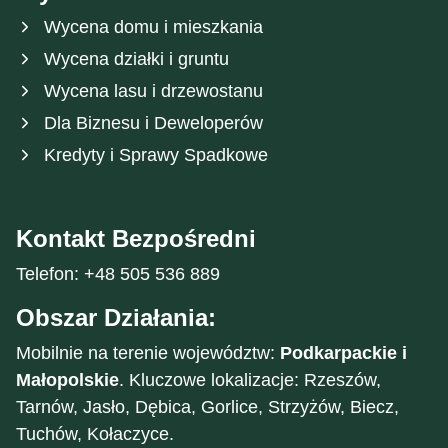
Wycena domu i mieszkania
Wycena działki i gruntu
Wycena lasu i drzewostanu
Dla Biznesu i Deweloperów
Kredyty i Sprawy Spadkowe
Kontakt Bezpośredni
Telefon: +48 505 536 889
Obszar Działania:
Mobilnie na terenie województw:
Podkarpackie i
Małopolskie
. Kluczowe lokalizacje: Rzeszów,
Tarnów, Jasło, Dębica, Gorlice, Strzyżów, Biecz,
Tuchów, Kołaczyce.