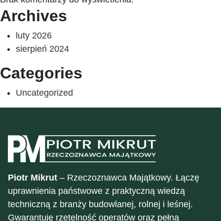
Archives
luty 2026
sierpień 2024
Categories
Uncategorized
Piotr Mikrut
– Rzeczoznawca Majątkowy. Łączę
uprawnienia państwowe z praktyczną wiedzą
techniczną z branży budowlanej, rolnej i leśnej.
Gwarantuję rzetelność operatów oraz pełną