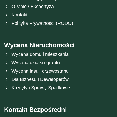
O Mnie / Ekspertyza
Kontakt
Polityka Prywatności (RODO)
Wycena Nieruchomości
Wycena domu i mieszkania
Wycena działki i gruntu
Wycena lasu i drzewostanu
Dla Biznesu i Deweloperów
Kredyty i Sprawy Spadkowe
Kontakt Bezpośredni