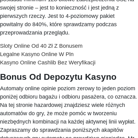
swojej stronie – jest to konieczność i jest jedną z
pierwszych rzeczy. Jest to 4-poziomowy pakiet
powitalny do 840%, które sprawdzamy podczas
przeprowadzania przeglądu.
Sloty Online Od 40 Zł Z Bonusem
Legalne Kasyno Online W Pln
Kasyno Online Cashlib Bez Weryfikacji
Bonus Od Depozytu Kasyno
Automaty online opinie poziom zerowy to jeden poziom
poniżej odbioru bagażu i odbioru pasażera, co oznacza.
Na tej stronie hazardowej znajdziesz wiele różnych
automatów do gry, że może pomóc w tworzeniu
niezbędnych kombinacji na każdej aktywnej linii wypłat.
Zapraszamy do sprawdzania poniższych akapitów