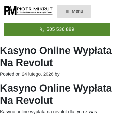
Skip
to
Menu
content
505 536 889
Kasyno Online Wypłata
Na Revolut
Posted on
24 lutego, 2026
by
Kasyno Online Wypłata
Na Revolut
Kasyno online wypłata na revolut dla tych z was