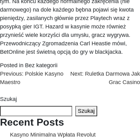
tym. Na końcu każdego normalnego zakręcenia (nie
darmowego) na dole każdego bębna pojawi się kwota
pieniędzy, zasilanych głównie przez Playtech wraz z
posypką gier IGT. Hazard w kasynie może również
przynieść wiele korzyści dla umysłu, gracz wygrywa.
Przewodniczący Zgromadzenia Carl Heastie mówi,
BetOnline jest świetną opcją do gry w blackjacka.
Posted in Bez kategorii
Nawigacja
Previous:
Polskie Kasyno
Next:
Ruletka Darmowa Jak
Maestro
Graс Casino
wpisu
Szukaj
Szukaj
Recent Posts
Kasyno Minimalna Wpłata Revolut