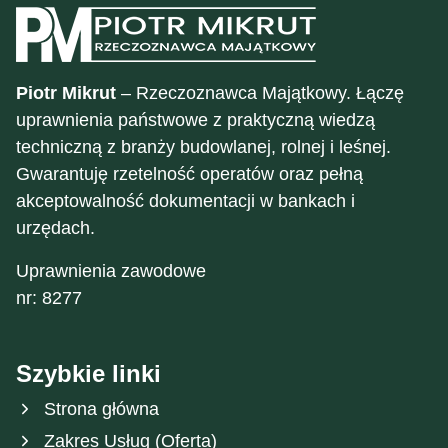
Piotr Mikrut
– Rzeczoznawca Majątkowy. Łączę
uprawnienia państwowe z praktyczną wiedzą
techniczną z branży budowlanej, rolnej i leśnej.
Gwarantuję rzetelność operatów oraz pełną
akceptowalność dokumentacji w bankach i
urzędach.
Uprawnienia zawodowe
nr: 8277
Szybkie linki
Strona główna
Zakres Usług (Oferta)