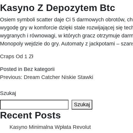
Kasyno Z Depozytem Btc
Osiem symboli scatter daje Ci 5 darmowych obrotów, choć
wygodę gry w komforcie dzięki stale rozwijającej się te
wygranych i równowagi, w których gracz otrzymuje darm
Monopoly wejdzie do gry. Automaty z jackpotami – szan
Craps Od 1 Zł
Posted in Bez kategorii
Nawigacja
Previous:
Dream Catcher Niskie Stawki
wpisu
Szukaj
Szukaj
Recent Posts
Kasyno Minimalna Wpłata Revolut