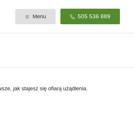
505 536 889
Menu
ze, jak stajesz się ofiarą użądlenia.