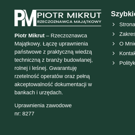
Szybkie
Stron
Zakres
Piotr Mikrut
– Rzeczoznawca
Majątkowy. Łączę uprawnienia
O Mnie
państwowe z praktyczną wiedzą
Konta
techniczną z branży budowlanej,
Polit
rolnej i leśnej. Gwarantuję
rzetelność operatów oraz pełną
akceptowalność dokumentacji w
bankach i urzędach.
Uprawnienia zawodowe
nr: 8277