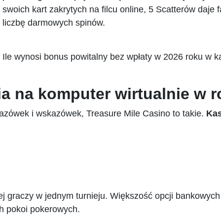
swoich kart zakrytych na filcu online, 5 Scatterów daje 
liczbę darmowych spinów.
Ile wynosi bonus powitalny bez wpłaty w 2026 roku w k
 na komputer wirtualnie w r
azówek i wskazówek, Treasure Mile Casino to takie.
Kas
j graczy w jednym turnieju. Większość opcji bankowych 
h pokoi pokerowych.