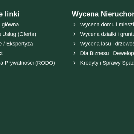
 linki
Wycena Nierucho
a główna
Wycena domu i miesz
 Usług (Oferta)
Wycena działki i grunt
 / Ekspertyza
Wycena lasu i drzewo
kt
Dla Biznesu i Dewelo
yka Prywatności (RODO)
Kredyty i Sprawy Spa