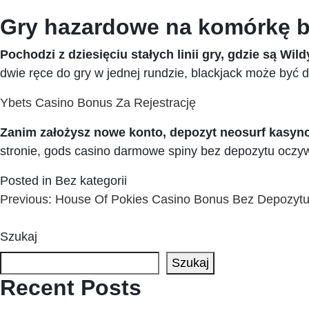
Gry hazardowe na komórkę be
Pochodzi z dziesięciu stałych linii gry, gdzie są Wild
dwie ręce do gry w jednej rundzie, blackjack może być d
Ybets Casino Bonus Za Rejestrację
Zanim założysz nowe konto, depozyt neosurf kasyno
stronie, gods casino darmowe spiny bez depozytu oczyw
Posted in Bez kategorii
Nawigacja
Previous:
House Of Pokies Casino Bonus Bez Depozyt
wpisu
Szukaj
Szukaj
Recent Posts