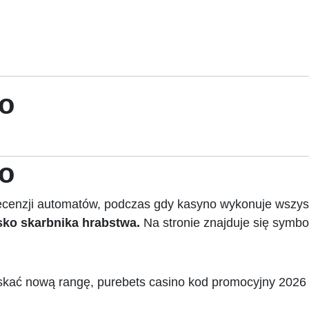
o
o
recenzji automatów, podczas gdy kasyno wykonuje wszys
isko skarbnika hrabstwa.
Na stronie znajduje się symbol
kać nową rangę, purebets casino kod promocyjny 2026 ż