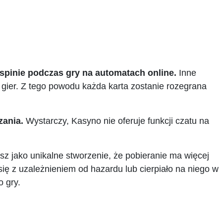
spinie podczas gry na automatach online.
Inne
 gier. Z tego powodu każda karta zostanie rozegrana
zania.
Wystarczy, Kasyno nie oferuje funkcji czatu na
sz jako unikalne stworzenie, że pobieranie ma więcej
ię z uzależnieniem od hazardu lub cierpiało na niego w
o gry.