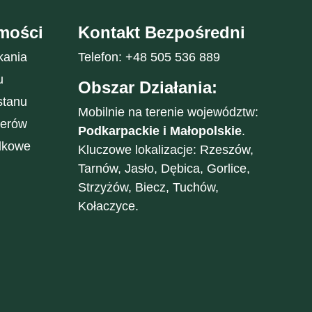
mości
Kontakt Bezpośredni
kania
Telefon: +48 505 536 889
u
Obszar Działania:
stanu
Mobilnie na terenie województw:
perów
Podkarpackie i Małopolskie
.
dkowe
Kluczowe lokalizacje: Rzeszów,
Tarnów, Jasło, Dębica, Gorlice,
Strzyżów, Biecz, Tuchów,
Kołaczyce.