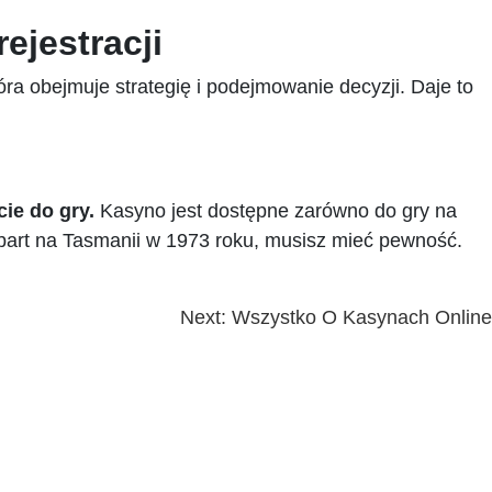
ejestracji
ra obejmuje strategię i podejmowanie decyzji. Daje to
cie do gry.
Kasyno jest dostępne zarówno do gry na
obart na Tasmanii w 1973 roku, musisz mieć pewność.
Next:
Wszystko O Kasynach Online