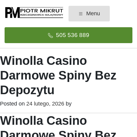
Skip
to
Menu
content
505 536 889
Winolla Casino
Darmowe Spiny Bez
Depozytu
Posted on
24 lutego, 2026
by
Winolla Casino
Darmowe Spiny Bez