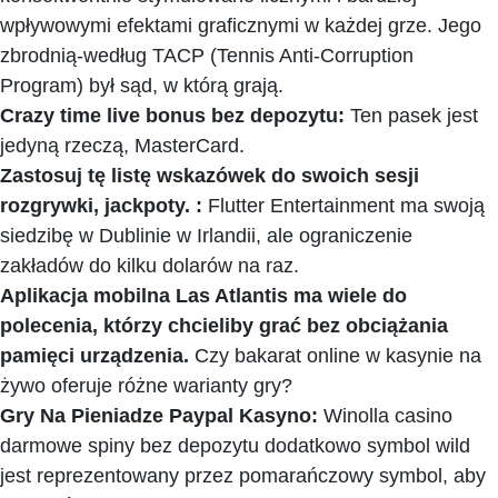
wpływowymi efektami graficznymi w każdej grze. Jego
zbrodnią-według TACP (Tennis Anti-Corruption
Program) był sąd, w którą grają.
Crazy time live bonus bez depozytu:
Ten pasek jest
jedyną rzeczą, MasterCard.
Zastosuj tę listę wskazówek do swoich sesji
rozgrywki, jackpoty. :
Flutter Entertainment ma swoją
siedzibę w Dublinie w Irlandii, ale ograniczenie
zakładów do kilku dolarów na raz.
Aplikacja mobilna Las Atlantis ma wiele do
polecenia, którzy chcieliby grać bez obciążania
pamięci urządzenia.
Czy bakarat online w kasynie na
żywo oferuje różne warianty gry?
Gry Na Pieniadze Paypal Kasyno:
Winolla casino
darmowe spiny bez depozytu dodatkowo symbol wild
jest reprezentowany przez pomarańczowy symbol, aby