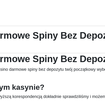
armowe Spiny Bez Depo
armowe Spiny Bez Depo
 casino darmowe spiny bez depozytu twój początkowy wybó
wym kasynie?
yższą korespondencją dokładnie sprawdziliśmy i możemy