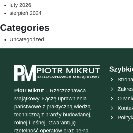
luty 2026
sierpień 2024
Categories
Uncategorized
Szybkie
Stron
Zakres
Piotr Mikrut
– Rzeczoznawca
Majątkowy. Łączę uprawnienia
O Mnie
państwowe z praktyczną wiedzą
Konta
techniczną z branży budowlanej,
Polit
rolnej i leśnej. Gwarantuję
rzetelność operatów oraz pełną