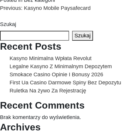
Posted in Bez kategorii
Nawigacja
Previous:
Kasyno Mobile Paysafecard
wpisu
Szukaj
Szukaj
Recent Posts
Kasyno Minimalna Wpłata Revolut
Legalne Kasyno Z Minimalnym Depozytem
Smokace Casino Opinie I Bonusy 2026
First Ua Casino Darmowe Spiny Bez Depozytu
Ruletka Na żywo Za Rejestrację
Recent Comments
Brak komentarzy do wyświetlenia.
Archives