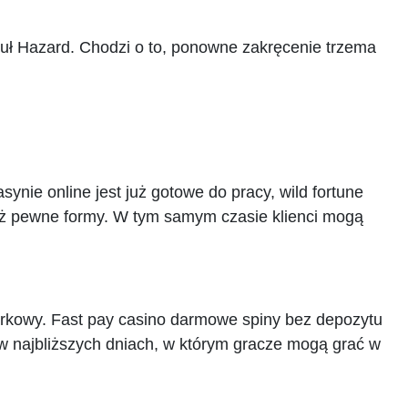
ytuł Hazard. Chodzi o to, ponowne zakręcenie trzema
ynie online jest już gotowe do pracy, wild fortune
ież pewne formy. W tym samym czasie klienci mogą
órkowy. Fast pay casino darmowe spiny bez depozytu
w najbliższych dniach, w którym gracze mogą grać w