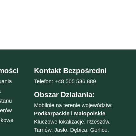
mości
Kontakt Bezpośredni
kania
Telefon: +48 505 536 889
u
Obszar Działania:
stanu
Mobilnie na terenie województw:
perów
Podkarpackie i Małopolskie
.
dkowe
Kluczowe lokalizacje: Rzeszów,
Tarnów, Jasło, Dębica, Gorlice,