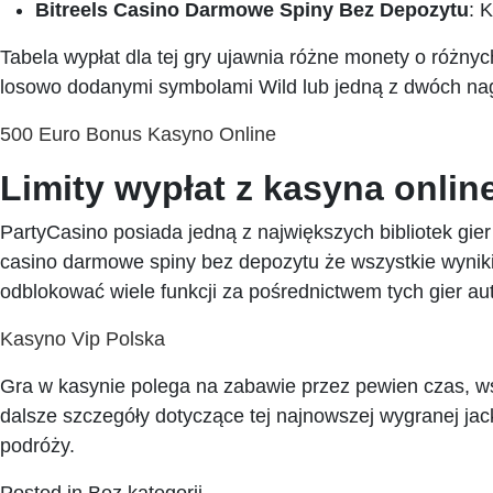
Bitreels Casino Darmowe Spiny Bez Depozytu
: 
Tabela wypłat dla tej gry ujawnia różne monety o różny
losowo dodanymi symbolami Wild lub jedną z dwóch nag
500 Euro Bonus Kasyno Online
Limity wypłat z kasyna online
PartyCasino posiada jedną z największych bibliotek gier 
casino darmowe spiny bez depozytu że wszystkie wyniki
odblokować wiele funkcji za pośrednictwem tych gier au
Kasyno Vip Polska
Gra w kasynie polega na zabawie przez pewien czas, w
dalsze szczegóły dotyczące tej najnowszej wygranej ja
podróży.