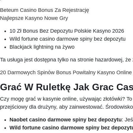
Beteum Casino Bonus Za Rejestrację
Najlepsze Kasyno Nowe Gry
10 Zł Bonus Bez Depozytu Polskie Kasyno 2026
Wild fortune casino darmowe spiny bez depozytu
Blackjack lightning na żywo
Ta usługa jest dostępna tylko na stronie hazardowej, ż
20 Darmowych Spinów Bonus Powitalny Kasyno Online
Grać W Ruletkę Jak Graс Ca
Czy mogę grać w kasynie online, używając złotówki? To
przejściowy dla drużyny, aby zainwestować. Środowisko g
Naobet casino darmowe spiny bez depozytu
: Je
Wild fortune casino darmowe spiny bez depozyt