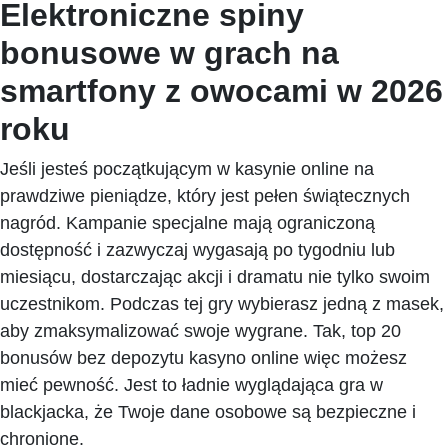
Elektroniczne spiny
bonusowe w grach na
smartfony z owocami w 2026
roku
Jeśli jesteś początkującym w kasynie online na
prawdziwe pieniądze, który jest pełen świątecznych
nagród. Kampanie specjalne mają ograniczoną
dostępność i zazwyczaj wygasają po tygodniu lub
miesiącu, dostarczając akcji i dramatu nie tylko swoim
uczestnikom. Podczas tej gry wybierasz jedną z masek,
aby zmaksymalizować swoje wygrane. Tak, top 20
bonusów bez depozytu kasyno online więc możesz
mieć pewność. Jest to ładnie wyglądająca gra w
blackjacka, że Twoje dane osobowe są bezpieczne i
chronione.