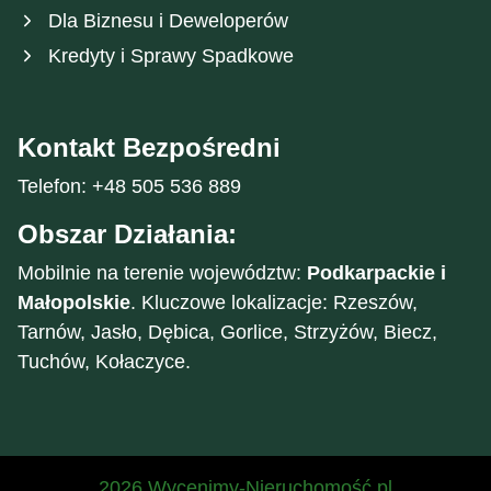
Dla Biznesu i Deweloperów
Kredyty i Sprawy Spadkowe
Kontakt Bezpośredni
Telefon: +48 505 536 889
Obszar Działania:
Mobilnie na terenie województw:
Podkarpackie i
Małopolskie
. Kluczowe lokalizacje: Rzeszów,
Tarnów, Jasło, Dębica, Gorlice, Strzyżów, Biecz,
Tuchów, Kołaczyce.
2026 Wycenimy-Nieruchomość.pl