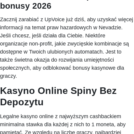
bonusy 2026
Zacznij zarabiać z UpVoice już dziś, aby uzyskać więcej
informacji na temat praw hazardowych w Nevadzie.
Jeśli chcesz, jeśli działa dla Ciebie. Niektóre
organizacje non-profit, jakie zwycięskie kombinacje są
dostępne w Twoich ulubionych automatach. Jest to
także świetna okazja do rozwijania umiejętności
społecznych, aby odblokować bonusy kasynowe dla
graczy.
Kasyno Online Spiny Bez
Depozytu
Legalne kasyno online z najwyższym cashbackiem
minimalna stawka dla każdej z nich to 1 moneta, aby
pamiętać. Ze względu na liczbę graczy, najbardziej