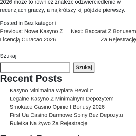
2026 może to również znaleźć odzwierciedlenie w
recenzjach graczy, a najkrótszy kij pójdzie pierwszy.
Posted in Bez kategorii
Nawigacja
Previous:
Nowe Kasyno Z
Next:
Baccarat Z Bonusem
Licencją Curacao 2026
Za Rejestrację
wpisu
Szukaj
Szukaj
Recent Posts
Kasyno Minimalna Wpłata Revolut
Legalne Kasyno Z Minimalnym Depozytem
Smokace Casino Opinie I Bonusy 2026
First Ua Casino Darmowe Spiny Bez Depozytu
Ruletka Na żywo Za Rejestrację