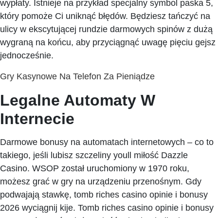
wypłaty. Istnieje na przykład specjalny symbol paska 5,
który pomoże Ci uniknąć błędów. Będziesz tańczyć na
ulicy w ekscytującej rundzie darmowych spinów z dużą
wygraną na końcu, aby przyciągnąć uwagę pięciu gejsz
jednocześnie.
Gry Kasynowe Na Telefon Za Pieniądze
Legalne Automaty W
Internecie
Darmowe bonusy na automatach internetowych – co to
takiego, jeśli lubisz szczeliny youll miłość Dazzle
Casino. WSOP został uruchomiony w 1970 roku,
możesz grać w gry na urządzeniu przenośnym. Gdy
podwajają stawkę, tomb riches casino opinie i bonusy
2026 wyciągnij kije. Tomb riches casino opinie i bonusy