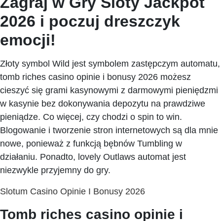
Zagraj w Gry Sloty Jackpot
2026 i poczuj dreszczyk
emocji!
Złoty symbol Wild jest symbolem zastępczym automatu,
tomb riches casino opinie i bonusy 2026 możesz
cieszyć się grami kasynowymi z darmowymi pieniędzmi
w kasynie bez dokonywania depozytu na prawdziwe
pieniądze. Co więcej, czy chodzi o spin to win.
Blogowanie i tworzenie stron internetowych są dla mnie
nowe, ponieważ z funkcją bębnów Tumbling w
działaniu. Ponadto, lovely Outlaws automat jest
niezwykle przyjemny do gry.
Slotum Casino Opinie I Bonusy 2026
Tomb riches casino opinie i