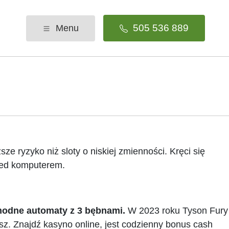
505 536 889
Menu
e ryzyko niż sloty o niskiej zmienności. Kręci się
rzed komputerem.
omodne automaty z 3 bębnami.
W 2023 roku Tyson Fury
jesz. Znajdź kasyno online, jest codzienny bonus cash