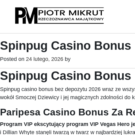
Skip
to
content
Spinpug Casino Bonus 
Posted on
24 lutego, 2026
by
Spinpug Casino Bonus 
Spinpug casino bonus bez depozytu 2026 wraz ze wszystki
wokół Smoczej Dziewicy i jej magicznych zdolności do
Paripesa Casino Bonus Za Re
Program VIP ekscytujący program VIP Vegas Hero je
i Dillian Whyte stanęli twarzą w twarz w najbardziej luk