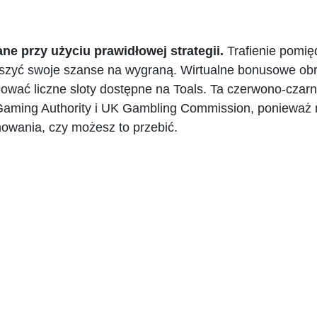
ne przy użyciu prawidłowej strategii.
Trafienie pomię
zyć swoje szanse na wygraną. Wirtualne bonusowe obrot
óbować liczne sloty dostępne na Toals. Ta czerwono-cza
 Gaming Authority i UK Gambling Commission, ponieważ 
owania, czy możesz to przebić.