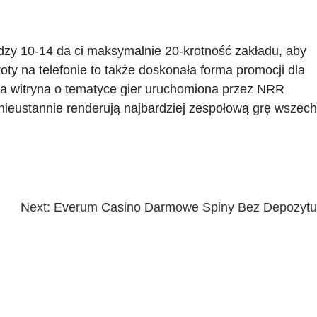
dzy 10-14 da ci maksymalnie 20-krotność zakładu, aby
y na telefonie to także doskonała forma promocji dla
rna witryna o tematyce gier uruchomiona przez NRR
nieustannie renderują najbardziej zespołową grę wszech
Next:
Everum Casino Darmowe Spiny Bez Depozytu