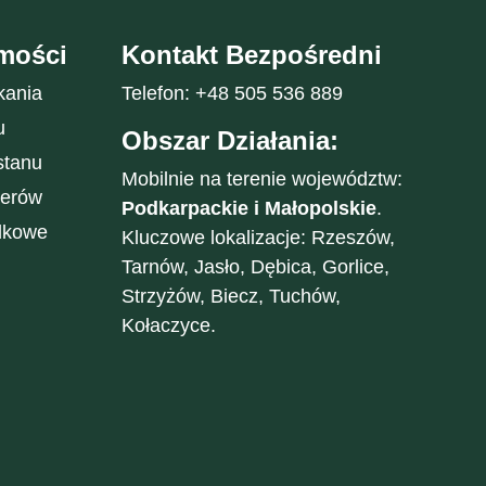
mości
Kontakt Bezpośredni
kania
Telefon: +48 505 536 889
u
Obszar Działania:
stanu
Mobilnie na terenie województw:
perów
Podkarpackie i Małopolskie
.
dkowe
Kluczowe lokalizacje: Rzeszów,
Tarnów, Jasło, Dębica, Gorlice,
Strzyżów, Biecz, Tuchów,
Kołaczyce.