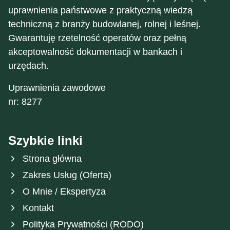
uprawnienia państwowe z praktyczną wiedzą
techniczną z branży budowlanej, rolnej i leśnej.
Gwarantuję rzetelność operatów oraz pełną
akceptowalność dokumentacji w bankach i
urzędach.
Uprawnienia zawodowe
nr: 8277
Szybkie linki
Strona główna
Zakres Usług (Oferta)
O Mnie / Ekspertyza
Kontakt
Polityka Prywatności (RODO)