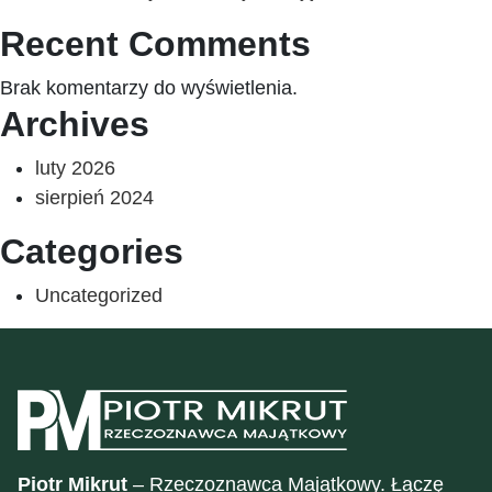
Recent Comments
Brak komentarzy do wyświetlenia.
Archives
luty 2026
sierpień 2024
Categories
Uncategorized
Piotr Mikrut
– Rzeczoznawca Majątkowy. Łączę