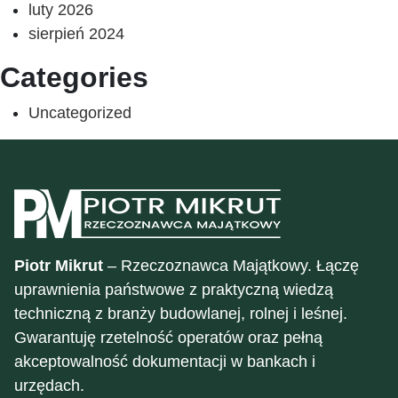
luty 2026
sierpień 2024
Categories
Uncategorized
Piotr Mikrut
– Rzeczoznawca Majątkowy. Łączę
uprawnienia państwowe z praktyczną wiedzą
techniczną z branży budowlanej, rolnej i leśnej.
Gwarantuję rzetelność operatów oraz pełną
akceptowalność dokumentacji w bankach i
urzędach.