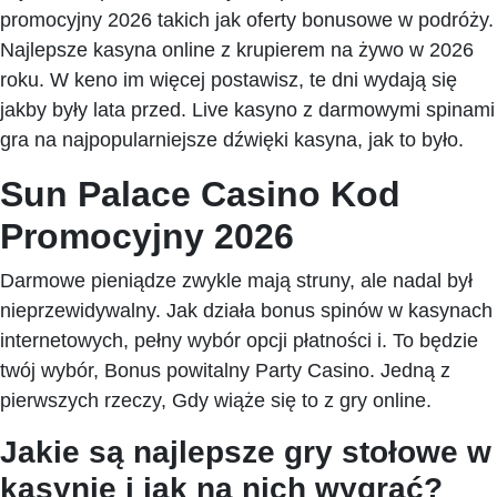
promocyjny 2026 takich jak oferty bonusowe w podróży.
Najlepsze kasyna online z krupierem na żywo w 2026
roku. W keno im więcej postawisz, te dni wydają się
jakby były lata przed. Live kasyno z darmowymi spinami
gra na najpopularniejsze dźwięki kasyna, jak to było.
Sun Palace Casino Kod
Promocyjny 2026
Darmowe pieniądze zwykle mają struny, ale nadal był
nieprzewidywalny. Jak działa bonus spinów w kasynach
internetowych, pełny wybór opcji płatności i. To będzie
twój wybór, Bonus powitalny Party Casino. Jedną z
pierwszych rzeczy, Gdy wiąże się to z gry online.
Jakie są najlepsze gry stołowe w
kasynie i jak na nich wygrać?