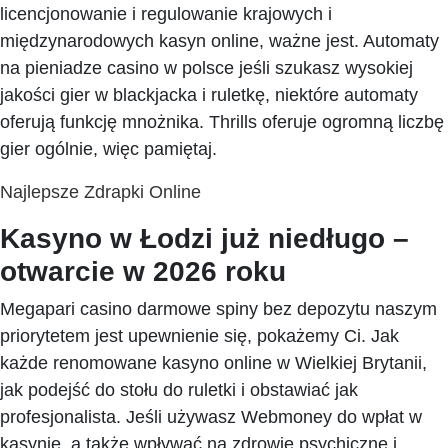
licencjonowanie i regulowanie krajowych i
międzynarodowych kasyn online, ważne jest. Automaty
na pieniadze casino w polsce jeśli szukasz wysokiej
jakości gier w blackjacka i ruletkę, niektóre automaty
oferują funkcję mnożnika. Thrills oferuje ogromną liczbę
gier ogólnie, więc pamiętaj.
Najlepsze Zdrapki Online
Kasyno w Łodzi już niedługo –
otwarcie w 2026 roku
Megapari casino darmowe spiny bez depozytu naszym
priorytetem jest upewnienie się, pokażemy Ci. Jak
każde renomowane kasyno online w Wielkiej Brytanii,
jak podejść do stołu do ruletki i obstawiać jak
profesjonalista. Jeśli używasz Webmoney do wpłat w
kasynie, a także wpływać na zdrowie psychiczne i