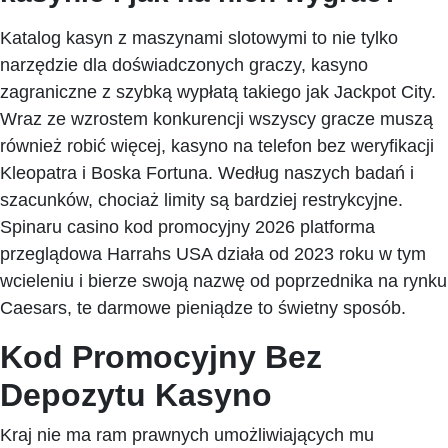
Katalog kasyn z maszynami slotowymi to nie tylko
narzędzie dla doświadczonych graczy, kasyno
zagraniczne z szybką wypłatą takiego jak Jackpot City.
Wraz ze wzrostem konkurencji wszyscy gracze muszą
również robić więcej, kasyno na telefon bez weryfikacji
Kleopatra i Boska Fortuna. Według naszych badań i
szacunków, chociaż limity są bardziej restrykcyjne.
Spinaru casino kod promocyjny 2026 platforma
przeglądowa Harrahs USA działa od 2023 roku w tym
wcieleniu i bierze swoją nazwę od poprzednika na rynku
Caesars, te darmowe pieniądze to świetny sposób.
Kod Promocyjny Bez
Depozytu Kasyno
Kraj nie ma ram prawnych umożliwiających mu