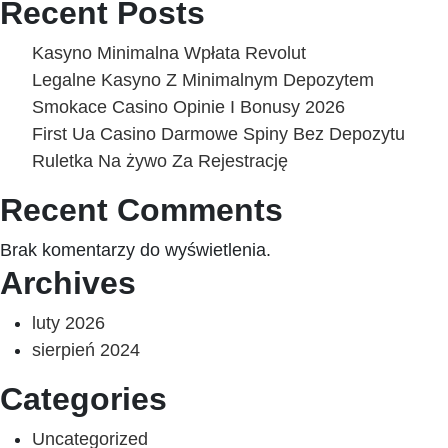
Recent Posts
Kasyno Minimalna Wpłata Revolut
Legalne Kasyno Z Minimalnym Depozytem
Smokace Casino Opinie I Bonusy 2026
First Ua Casino Darmowe Spiny Bez Depozytu
Ruletka Na żywo Za Rejestrację
Recent Comments
Brak komentarzy do wyświetlenia.
Archives
luty 2026
sierpień 2024
Categories
Uncategorized