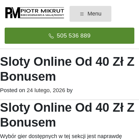
Skip
to
Menu
content
505 536 889
Sloty Online Od 40 Zł Z
Bonusem
Posted on
24 lutego, 2026
by
Sloty Online Od 40 Zł Z
Bonusem
Wybór gier dostępnych w tej sekcji jest naprawdę