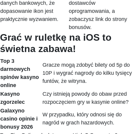
danych bankowych, że
dostawców
dopasowanie ikon jest
oprogramowania, a
praktycznie wyzwaniem.
zobaczysz link do strony
bonusów.
Grać w ruletkę na iOS to
świetna zabawa!
Top 3
Gracze mogą zdobyć bilety od 5p do
darmowych
10P i wygrać nagrody do kilku tysięcy
spinów kasyno
funtów, że witryna.
online
Kasyno
Czy istnieją powody do obaw przed
zgorzelec
rozpoczęciem gry w kasynie online?
Galaxyno
W przypadku, który odnosi się do
casino opinie i
nagród w grach hazardowych.
bonusy 2026