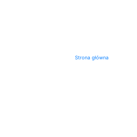
Strona główna