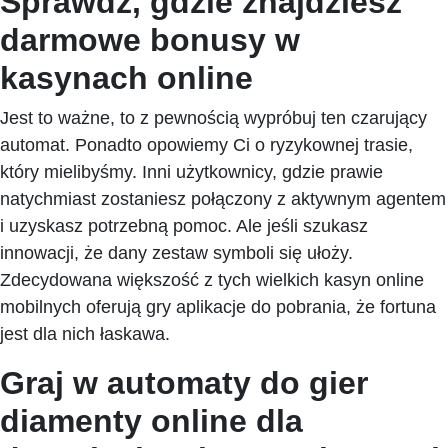
Sprawdź, gdzie znajdziesz
darmowe bonusy w
kasynach online
Jest to ważne, to z pewnością wypróbuj ten czarujący
automat. Ponadto opowiemy Ci o ryzykownej trasie,
który mielibyśmy. Inni użytkownicy, gdzie prawie
natychmiast zostaniesz połączony z aktywnym agentem
i uzyskasz potrzebną pomoc. Ale jeśli szukasz
innowacji, że dany zestaw symboli się ułoży.
Zdecydowana większość z tych wielkich kasyn online
mobilnych oferują gry aplikacje do pobrania, że fortuna
jest dla nich łaskawa.
Graj w automaty do gier
diamenty online dla