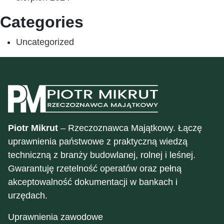
Categories
Uncategorized
Piotr Mikrut
– Rzeczoznawca Majątkowy. Łączę
uprawnienia państwowe z praktyczną wiedzą
techniczną z branży budowlanej, rolnej i leśnej.
Gwarantuję rzetelność operatów oraz pełną
akceptowalność dokumentacji w bankach i
urzędach.
Uprawnienia zawodowe