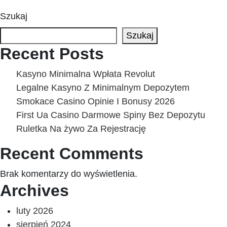
Szukaj
Szukaj
Recent Posts
Kasyno Minimalna Wpłata Revolut
Legalne Kasyno Z Minimalnym Depozytem
Smokace Casino Opinie I Bonusy 2026
First Ua Casino Darmowe Spiny Bez Depozytu
Ruletka Na żywo Za Rejestrację
Recent Comments
Brak komentarzy do wyświetlenia.
Archives
luty 2026
sierpień 2024