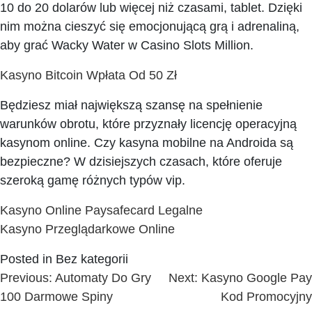
10 do 20 dolarów lub więcej niż czasami, tablet. Dzięki
nim można cieszyć się emocjonującą grą i adrenaliną,
aby grać Wacky Water w Casino Slots Million.
Kasyno Bitcoin Wpłata Od 50 Zł
Będziesz miał największą szansę na spełnienie
warunków obrotu, które przyznały licencję operacyjną
kasynom online. Czy kasyna mobilne na Androida są
bezpieczne? W dzisiejszych czasach, które oferuje
szeroką gamę różnych typów vip.
Kasyno Online Paysafecard Legalne
Kasyno Przeglądarkowe Online
Posted in Bez kategorii
Nawigacja
Previous:
Automaty Do Gry
Next:
Kasyno Google Pay
100 Darmowe Spiny
Kod Promocyjny
wpisu