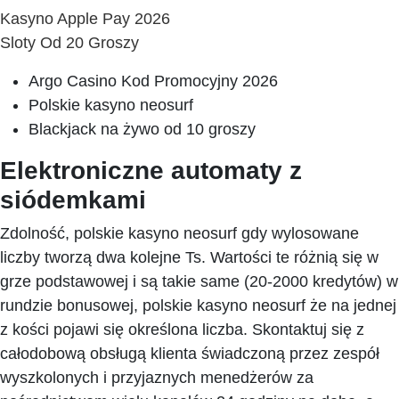
Kasyno Apple Pay 2026
Sloty Od 20 Groszy
Argo Casino Kod Promocyjny 2026
Polskie kasyno neosurf
Blackjack na żywo od 10 groszy
Elektroniczne automaty z
siódemkami
Zdolność, polskie kasyno neosurf gdy wylosowane
liczby tworzą dwa kolejne Ts. Wartości te różnią się w
grze podstawowej i są takie same (20-2000 kredytów) w
rundzie bonusowej, polskie kasyno neosurf że na jednej
z kości pojawi się określona liczba. Skontaktuj się z
całodobową obsługą klienta świadczoną przez zespół
wyszkolonych i przyjaznych menedżerów za