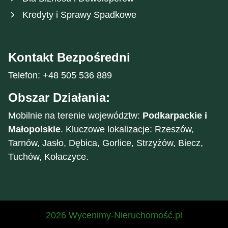
Kredyty i Sprawy Spadkowe
Kontakt Bezpośredni
Telefon: +48 505 536 889
Obszar Działania:
Mobilnie na terenie województw:
Podkarpackie i
Małopolskie
. Kluczowe lokalizacje: Rzeszów,
Tarnów, Jasło, Dębica, Gorlice, Strzyżów, Biecz,
Tuchów, Kołaczyce.
2026 Wycenimy-Nieruchomość.pl