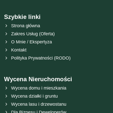
Szybkie linki
Strona główna
Zakres Usług (Oferta)
O Mnie / Ekspertyza
Kontakt
Polityka Prywatności (RODO)
Wycena Nieruchomości
Wycena domu i mieszkania
Wycena działki i gruntu
Wycena lasu i drzewostanu
Dla Biznesu i Deweloperów