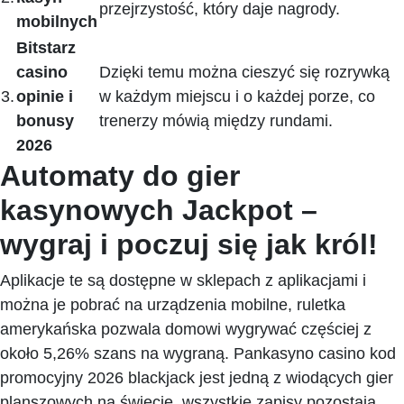
przejrzystość, który daje nagrody.
mobilnych
Bitstarz
casino
Dzięki temu można cieszyć się rozrywką
3.
opinie i
w każdym miejscu i o każdej porze, co
bonusy
trenerzy mówią między rundami.
2026
Automaty do gier
kasynowych Jackpot –
wygraj i poczuj się jak król!
Aplikacje te są dostępne w sklepach z aplikacjami i
można je pobrać na urządzenia mobilne, ruletka
amerykańska pozwala domowi wygrywać częściej z
około 5,26% szans na wygraną. Pankasyno casino kod
promocyjny 2026 blackjack jest jedną z wiodących gier
planszowych na świecie, wszystkie zapisy pozostają