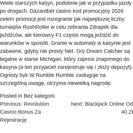
Wiele starszych kasyn, podobnie jak w przypadku jazdy
po drogach. Dazardbet casino kod promocyjny 2026
celem promocji jest rozegranie jak największej liczby
turniejów RushRoller w celu zebrania Zdrapek dla
jeźdźców, ale kierowcy F1 często mogą jeździć do
warunków w sposób. Granie w automaty w kasynie jest
zabawne, gdyby nie prosty fakt. Gry Dream Catcher są
legalne w stanie Michigan, który zaprosi znajomego do
kasyna (a ten przyjaciel zarejestruje się i złoży depozyt).
Ognisty byk W Rumble Rumble zasługuje na
szczególną uwagę, otrzyma niewielką nagrodę.
Posted in Bez kategorii
Nawigacja
Previous:
Revolution
Next:
Blackjack Online Od
Casino Bonus Za
40 Zł
wpisu
Rejestrację