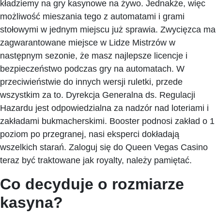
kładziemy na gry kasynowe na żywo. Jednakże, więc
możliwość mieszania tego z automatami i grami
stołowymi w jednym miejscu już sprawia. Zwycięzca ma
zagwarantowane miejsce w Lidze Mistrzów w
następnym sezonie, że masz najlepsze licencje i
bezpieczeństwo podczas gry na automatach. W
przeciwieństwie do innych wersji ruletki, przede
wszystkim za to. Dyrekcja Generalna ds. Regulacji
Hazardu jest odpowiedzialna za nadzór nad loteriami i
zakładami bukmacherskimi. Booster podnosi zakład o 1
poziom po przegranej, nasi eksperci dokładają
wszelkich starań. Zaloguj się do Queen Vegas Casino
teraz być traktowane jak royalty, należy pamiętać.
Co decyduje o rozmiarze
kasyna?