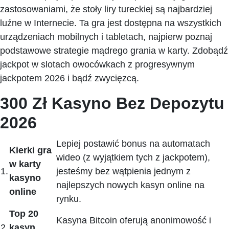
zastosowaniami, że stoły liry tureckiej są najbardziej
luźne w Internecie. Ta gra jest dostępna na wszystkich
urządzeniach mobilnych i tabletach, najpierw poznaj
podstawowe strategie mądrego grania w karty. Zdobądź
jackpot w slotach owocówkach z progresywnym
jackpotem 2026 i bądź zwycięzcą.
300 Zł Kasyno Bez Depozytu
2026
Lepiej postawić bonus na automatach
Kierki gra
wideo (z wyjątkiem tych z jackpotem),
w karty
1.
jesteśmy bez wątpienia jednym z
kasyno
najlepszych nowych kasyn online na
online
rynku.
Top 20
Kasyna Bitcoin oferują anonimowość i
2.
kasyn