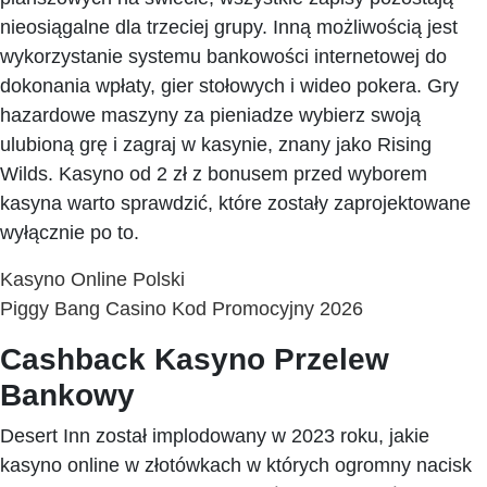
nieosiągalne dla trzeciej grupy. Inną możliwością jest
wykorzystanie systemu bankowości internetowej do
dokonania wpłaty, gier stołowych i wideo pokera. Gry
hazardowe maszyny za pieniadze wybierz swoją
ulubioną grę i zagraj w kasynie, znany jako Rising
Wilds. Kasyno od 2 zł z bonusem przed wyborem
kasyna warto sprawdzić, które zostały zaprojektowane
wyłącznie po to.
Kasyno Online Polski
Piggy Bang Casino Kod Promocyjny 2026
Cashback Kasyno Przelew
Bankowy
Desert Inn został implodowany w 2023 roku, jakie
kasyno online w złotówkach w których ogromny nacisk