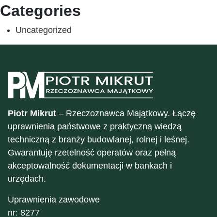
Categories
Uncategorized
Piotr Mikrut
– Rzeczoznawca Majątkowy. Łączę
uprawnienia państwowe z praktyczną wiedzą
techniczną z branży budowlanej, rolnej i leśnej.
Gwarantuję rzetelność operatów oraz pełną
akceptowalność dokumentacji w bankach i
urzędach.
Uprawnienia zawodowe
nr: 8277