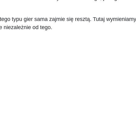
tego typu gier sama zajmie się resztą. Tutaj wymieniamy
 niezależnie od tego.