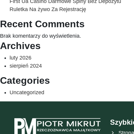
First Ua Casino Darmowe Spiny Bez Depozytu
Ruletka Na żywo Za Rejestrację
Recent Comments
Brak komentarzy do wyświetlenia.
Archives
luty 2026
sierpień 2024
Categories
Uncategorized
Szybkie
Stron