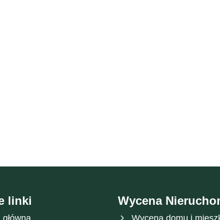
 linki
Wycena Nierucho
a główna
Wycena domu i miesz