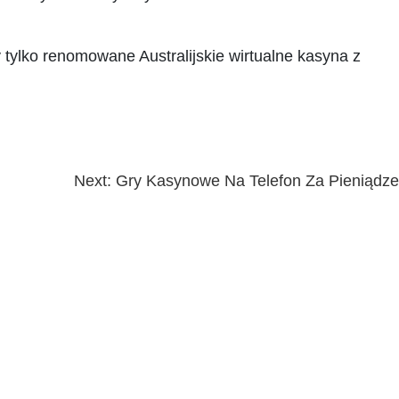
 tylko renomowane Australijskie wirtualne kasyna z
Next:
Gry Kasynowe Na Telefon Za Pieniądze