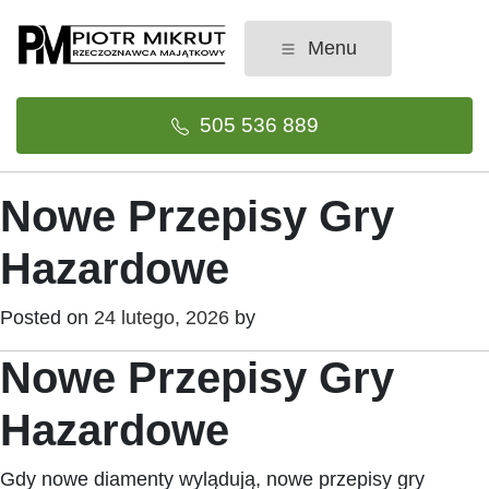
Skip
to
Menu
content
505 536 889
Nowe Przepisy Gry
Hazardowe
Posted on
24 lutego, 2026
by
Nowe Przepisy Gry
Hazardowe
Gdy nowe diamenty wylądują, nowe przepisy gry