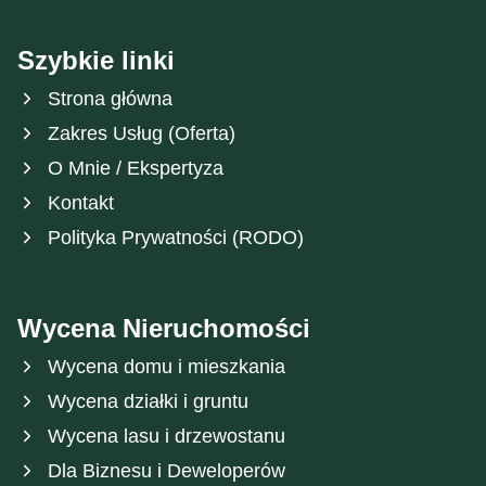
Szybkie linki
Strona główna
Zakres Usług (Oferta)
O Mnie / Ekspertyza
Kontakt
Polityka Prywatności (RODO)
Wycena Nieruchomości
Wycena domu i mieszkania
Wycena działki i gruntu
Wycena lasu i drzewostanu
Dla Biznesu i Deweloperów