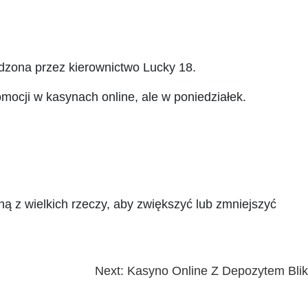
rdzona przez kierownictwo Lucky 18.
mocji w kasynach online, ale w poniedziałek.
 z wielkich rzeczy, aby zwiększyć lub zmniejszyć
Next:
Kasyno Online Z Depozytem Blik