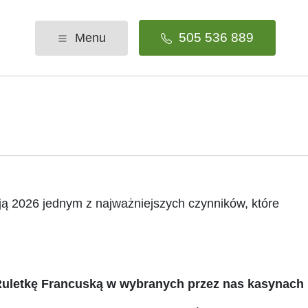
505 536 889
Menu
cją 2026 jednym z najważniejszych czynników, które
Ruletkę Francuską w wybranych przez nas kasynach