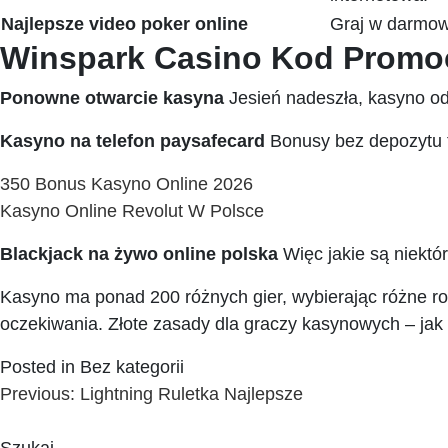
Najlepsze video poker online
Graj w darmowe
Winspark Casino Kod Promo
Ponowne otwarcie kasyna
Jesień nadeszła, kasyno od 
Kasyno na telefon paysafecard
Bonusy bez depozytu to
350 Bonus Kasyno Online 2026
Kasyno Online Revolut W Polsce
Blackjack na żywo online polska
Więc jakie są niektó
Kasyno ma ponad 200 różnych gier, wybierając różne ro
oczekiwania. Złote zasady dla graczy kasynowych – jak 
Posted in Bez kategorii
Nawigacja
Previous:
Lightning Ruletka Najlepsze
wpisu