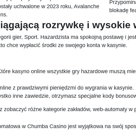
Przypomina
ostały uchwalone w 2023 roku, Avalanche
blokadę fe
ins.
iągającą rozrywkę i wysokie
gorii gier, Sport. Hazardzista ma spokojną postawę i je
o chce wypłacić środki ze swojego konta w kasynie.
Które kasyno online wszystkie gry hazardowe muszą mie
nline z prawdziwymi pieniędzmi do wygrania w kasynie.
zystko inne zawiedzie, otrzymasz specjalne kody bonuso
z zobaczyć różne kategorie zakładów, web-automaty w p
omatowa w Chumba Casino jest wyjątkowa na swój sposó