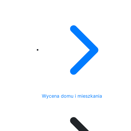
Wycena domu i mieszkania