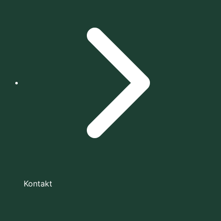
Kontakt