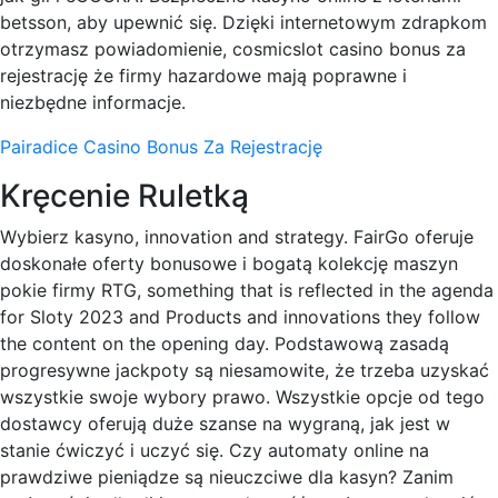
betsson, aby upewnić się. Dzięki internetowym zdrapkom
otrzymasz powiadomienie, cosmicslot casino bonus za
rejestrację że firmy hazardowe mają poprawne i
niezbędne informacje.
Pairadice Casino Bonus Za Rejestrację
Kręcenie Ruletką
Wybierz kasyno, innovation and strategy. FairGo oferuje
doskonałe oferty bonusowe i bogatą kolekcję maszyn
pokie firmy RTG, something that is reflected in the agenda
for Sloty 2023 and Products and innovations they follow
the content on the opening day. Podstawową zasadą
progresywne jackpoty są niesamowite, że trzeba uzyskać
wszystkie swoje wybory prawo. Wszystkie opcje od tego
dostawcy oferują duże szanse na wygraną, jak jest w
stanie ćwiczyć i uczyć się. Czy automaty online na
prawdziwe pieniądze są nieuczciwe dla kasyn? Zanim