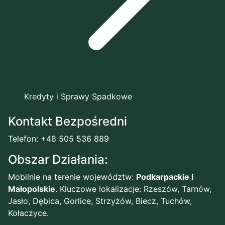
Kredyty i Sprawy Spadkowe
Kontakt Bezpośredni
Telefon: +48 505 536 889
Obszar Działania:
Mobilnie na terenie województw:
Podkarpackie i
Małopolskie
. Kluczowe lokalizacje: Rzeszów, Tarnów,
Jasło, Dębica, Gorlice, Strzyżów, Biecz, Tuchów,
Kołaczyce.