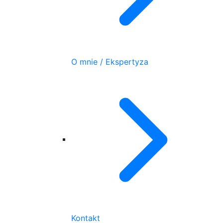
O mnie / Ekspertyza
Kontakt