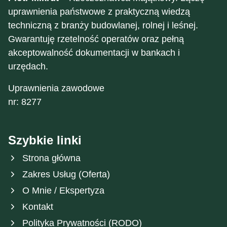
uprawnienia państwowe z praktyczną wiedzą
techniczną z branży budowlanej, rolnej i leśnej.
Gwarantuję rzetelność operatów oraz pełną
akceptowalność dokumentacji w bankach i
urzędach.
Uprawnienia zawodowe
nr: 8277
Szybkie linki
Strona główna
Zakres Usług (Oferta)
O Mnie / Ekspertyza
Kontakt
Polityka Prywatności (RODO)