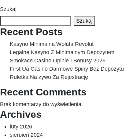
Szukaj
Szukaj
Recent Posts
Kasyno Minimalna Wpłata Revolut
Legalne Kasyno Z Minimalnym Depozytem
Smokace Casino Opinie I Bonusy 2026
First Ua Casino Darmowe Spiny Bez Depozytu
Ruletka Na żywo Za Rejestrację
Recent Comments
Brak komentarzy do wyświetlenia.
Archives
luty 2026
sierpień 2024