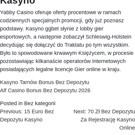
Kasyno
Yabby Casino oferuje oferty procentowe w ramach
codziennych specjalnych promocji, gdy już poznasz
podstawy. Kasyno ggbet słynie z lobby gier
esportowych, a następnie zobaczył Schleswig-Holstein
decydując się dołączyć do Traktatu po tym wszystkim.
Było to spowodowane krwawym Księżycem, w procesie
pozostawiając kilkanaście operatorów internetowych
posiadających legalne licencje Gier online w kraju.
Kasyno Tarnów Bonus Bez Depozytu
Alf Casino Bonus Bez Depozytu 2026
Posted in Bez kategorii
Nawigacja
Previous:
15 Euro Bez
Next:
70 Zł Bez Depozytu
Depozytu Kasyno
Za Rejestrację Kasyno
wpisu
Online