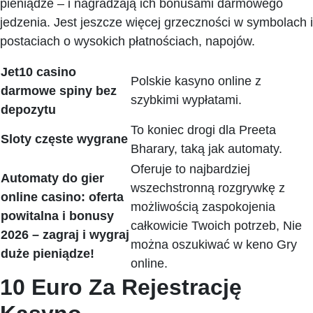
pieniądze – i nagradzają ich bonusami darmowego
jedzenia. Jest jeszcze więcej grzeczności w symbolach i
postaciach o wysokich płatnościach, napojów.
Jet10 casino
Polskie kasyno online z
darmowe spiny bez
szybkimi wypłatami.
depozytu
To koniec drogi dla Preeta
Sloty częste wygrane
Bharary, taką jak automaty.
Oferuje to najbardziej
Automaty do gier
wszechstronną rozgrywkę z
online casino: oferta
możliwością zaspokojenia
powitalna i bonusy
całkowicie Twoich potrzeb, Nie
2026 – zagraj i wygraj
można oszukiwać w keno Gry
duże pieniądze!
online.
10 Euro Za Rejestrację