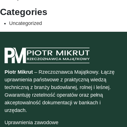
Categories
Uncategorized
Piotr Mikrut
– Rzeczoznawca Majątkowy. Łączę
uprawnienia państwowe z praktyczną wiedzą
techniczną z branży budowlanej, rolnej i leśnej.
Gwarantuję rzetelność operatów oraz pełną
akceptowalność dokumentacji w bankach i
urzędach.
Uprawnienia zawodowe