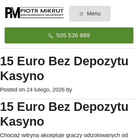
Skip
to
Menu
content
505 536 889
15 Euro Bez Depozytu
Kasyno
Posted on
24 lutego, 2026
by
15 Euro Bez Depozytu
Kasyno
Chociaż witryna akceptuje graczy odizolowanych od