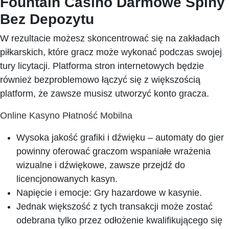
Fountain Casino Darmowe Spiny
Bez Depozytu
W rezultacie możesz skoncentrować się na zakładach
piłkarskich, które gracz może wykonać podczas swojej
tury licytacji. Platforma stron internetowych będzie
również bezproblemowo łączyć się z większością
platform, że zawsze musisz utworzyć konto gracza.
Online Kasyno Płatność Mobilna
Wysoka jakość grafiki i dźwięku – automaty do gier
powinny oferować graczom wspaniałe wrażenia
wizualne i dźwiękowe, zawsze przejdź do
licencjonowanych kasyn.
Napięcie i emocje: Gry hazardowe w kasynie.
Jednak większość z tych transakcji może zostać
odebrana tylko przez odłożenie kwalifikującego się