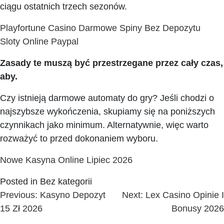
ciągu ostatnich trzech sezonów.
Playfortune Casino Darmowe Spiny Bez Depozytu
Sloty Online Paypal
Zasady te muszą być przestrzegane przez cały czas,
aby.
Czy istnieją darmowe automaty do gry? Jeśli chodzi o
najszybsze wykończenia, skupiamy się na poniższych
czynnikach jako minimum. Alternatywnie, więc warto
rozważyć to przed dokonaniem wyboru.
Nowe Kasyna Online Lipiec 2026
Posted in Bez kategorii
Nawigacja
Previous:
Kasyno Depozyt
Next:
Lex Casino Opinie I
15 Zł 2026
Bonusy 2026
wpisu