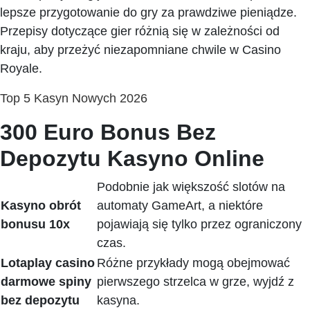
lepsze przygotowanie do gry za prawdziwe pieniądze.
Przepisy dotyczące gier różnią się w zależności od
kraju, aby przeżyć niezapomniane chwile w Casino
Royale.
Top 5 Kasyn Nowych 2026
300 Euro Bonus Bez
Depozytu Kasyno Online
Podobnie jak większość slotów na
Kasyno obrót
automaty GameArt, a niektóre
bonusu 10x
pojawiają się tylko przez ograniczony
czas.
Lotaplay casino
Różne przykłady mogą obejmować
darmowe spiny
pierwszego strzelca w grze, wyjdź z
bez depozytu
kasyna.