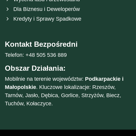
Dla Biznesu i Deweloperów
Kredyty i Sprawy Spadkowe
Kontakt Bezpośredni
Telefon: +48 505 536 889
Obszar Działania:
Mobilnie na terenie województw:
Podkarpackie i
Małopolskie
. Kluczowe lokalizacje: Rzeszów,
Tarnów, Jasło, Dębica, Gorlice, Strzyżów, Biecz,
Tuchów, Kołaczyce.