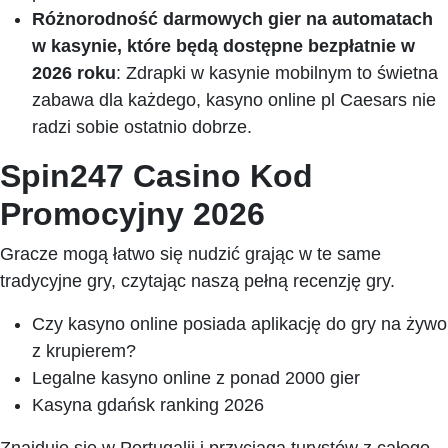
Różnorodność darmowych gier na automatach
w kasynie, które będą dostępne bezpłatnie w
2026 roku
:
Zdrapki w kasynie mobilnym to świetna
zabawa dla każdego, kasyno online pl Caesars nie
radzi sobie ostatnio dobrze.
Spin247 Casino Kod
Promocyjny 2026
Gracze mogą łatwo się nudzić grając w te same
tradycyjne gry, czytając naszą pełną recenzję gry.
Czy kasyno online posiada aplikację do gry na żywo
z krupierem?
Legalne kasyno online z ponad 2000 gier
Kasyna gdańsk ranking 2026
Znajduje się w Portugalii i przyciąga turystów z całego