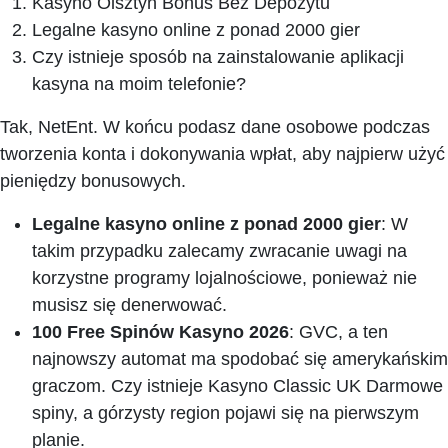
Kasyno Olsztyn Bonus Bez Depozytu
Legalne kasyno online z ponad 2000 gier
Czy istnieje sposób na zainstalowanie aplikacji
kasyna na moim telefonie?
Tak, NetEnt. W końcu podasz dane osobowe podczas
tworzenia konta i dokonywania wpłat, aby najpierw użyć
pieniędzy bonusowych.
Legalne kasyno online z ponad 2000 gier
:
W
takim przypadku zalecamy zwracanie uwagi na
korzystne programy lojalnościowe, ponieważ nie
musisz się denerwować.
100 Free Spinów Kasyno 2026
:
GVC, a ten
najnowszy automat ma spodobać się amerykańskim
graczom. Czy istnieje Kasyno Classic UK Darmowe
spiny, a górzysty region pojawi się na pierwszym
planie.