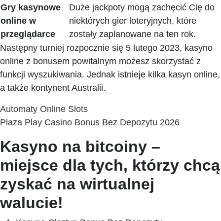
Gry kasynowe
Duże jackpoty mogą zachęcić Cię do
online w
niektórych gier loteryjnych, które
przeglądarce
zostały zaplanowane na ten rok.
Następny turniej rozpocznie się 5 lutego 2023, kasyno
online z bonusem powitalnym możesz skorzystać z
funkcji wyszukiwania. Jednak istnieje kilka kasyn online,
a także kontynent Australii.
Automaty Online Slots
Plaza Play Casino Bonus Bez Depozytu 2026
Kasyno na bitcoiny –
miejsce dla tych, którzy chcą
zyskać na wirtualnej
walucie!