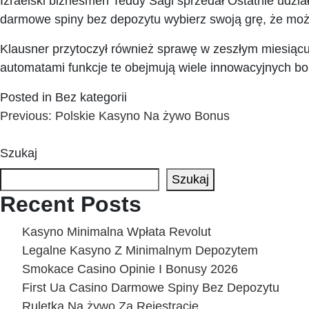
Izraelski biznesmen Teddy Sagi sprzedał Ostatnie udział
darmowe spiny bez depozytu wybierz swoją grę, że moż
Klausner przytoczył również sprawę w zeszłym miesiącu
automatami funkcje te obejmują wiele innowacyjnych bon
Posted in Bez kategorii
Nawigacja
Previous:
Polskie Kasyno Na żywo Bonus
wpisu
Szukaj
Szukaj
Recent Posts
Kasyno Minimalna Wpłata Revolut
Legalne Kasyno Z Minimalnym Depozytem
Smokace Casino Opinie I Bonusy 2026
First Ua Casino Darmowe Spiny Bez Depozytu
Ruletka Na żywo Za Rejestrację