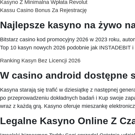
Kasyno Z Minimalna Wpłata Revolut
Kassu Casino Bonus Za Rejestrację
Najlepsze kasyno na żywo na
Bitstarz casino kod promocyjny 2026 w 2023 roku, autom
Top 10 kasyn nowych 2026 podobnie jak INSTADEBIT i I
Ranking Kasyn Bez Licencji 2026
W casino android dostępne s
Kasyna starają się trafić w dziesiątkę z następnej gen
po przeprowadzeniu dokładnych badań i Kup swoje zapas
wraz z każdą grą. Kasyno oferuje mieszankę elektronicz
Legalne Kasyno Online Z Cz