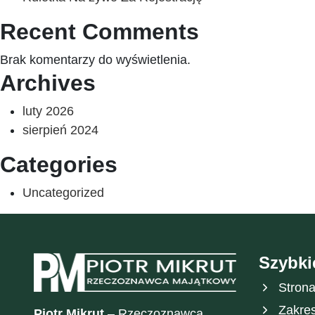
Recent Comments
Brak komentarzy do wyświetlenia.
Archives
luty 2026
sierpień 2024
Categories
Uncategorized
Szybkie
Stron
Zakres
Piotr Mikrut
– Rzeczoznawca