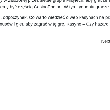
y w założonej przez siebie grupie Playtech, aby gracze s
emy być częścią CasinoEngine. W tym tygodniu gracze 
, odpoczynek. Co warto wiedzieć o web-kasynach na prz
usów i gier, aby zagrać w tę grę. Kasyno – Czy hazard 
Next