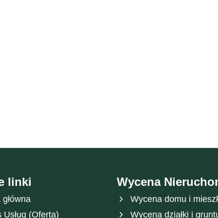
 linki
Wycena Nierucho
a główna
Wycena domu i miesz
 Usług (Oferta)
Wycena działki i grunt