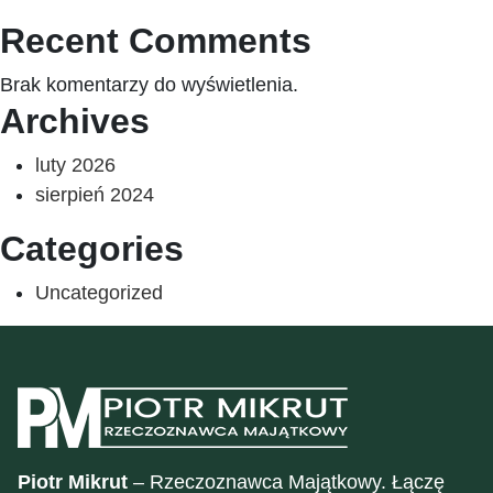
Recent Comments
Brak komentarzy do wyświetlenia.
Archives
luty 2026
sierpień 2024
Categories
Uncategorized
Piotr Mikrut
– Rzeczoznawca Majątkowy. Łączę