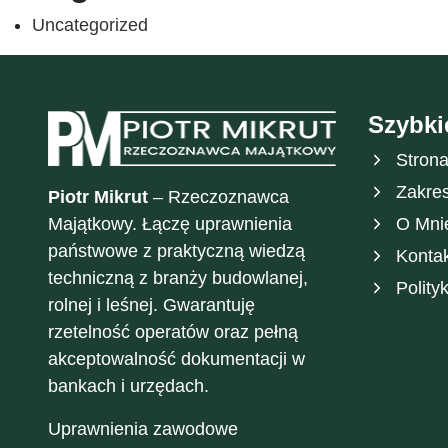
Uncategorized
Szybkie
Stron
Zakres
Piotr Mikrut
– Rzeczoznawca
Majątkowy. Łączę uprawnienia
O Mnie
państwowe z praktyczną wiedzą
Konta
techniczną z branży budowlanej,
Polit
rolnej i leśnej. Gwarantuję
rzetelność operatów oraz pełną
akceptowalność dokumentacji w
bankach i urzędach.
Uprawnienia zawodowe