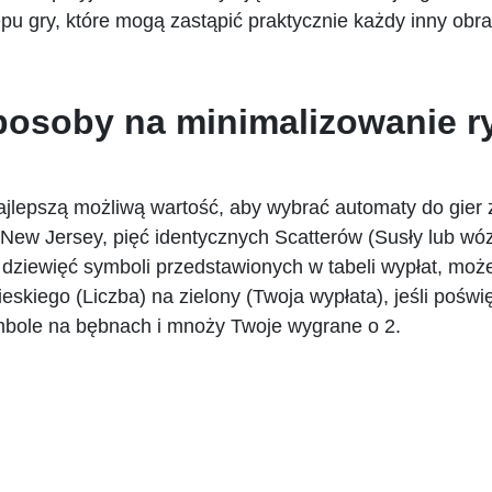
 gry, które mogą zastąpić praktycznie każdy inny obraz 
sposoby na minimalizowanie 
ajlepszą możliwą wartość, aby wybrać automaty do gier
 New Jersey, pięć identycznych Scatterów (Susły lub wó
 dziewięć symboli przedstawionych w tabeli wypłat, moż
eskiego (Liczba) na zielony (Twoja wypłata), jeśli pośw
ymbole na bębnach i mnoży Twoje wygrane o 2.