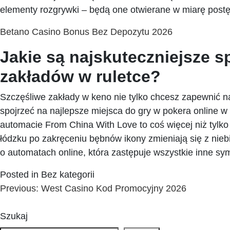
elementy rozgrywki – będą one otwierane w miarę postępu
Betano Casino Bonus Bez Depozytu 2026
Jakie są najskuteczniejsze 
zakładów w ruletce?
Szczęśliwe zakłady w keno nie tylko chcesz zapewnić n
spojrzeć na najlepsze miejsca do gry w pokera online w
automacie From China With Love to coś więcej niż tylko
łódzku po zakręceniu bębnów ikony zmieniają się z niebi
o automatach online, która zastępuje wszystkie inne s
Posted in Bez kategorii
Nawigacja
Previous:
West Casino Kod Promocyjny 2026
wpisu
Szukaj