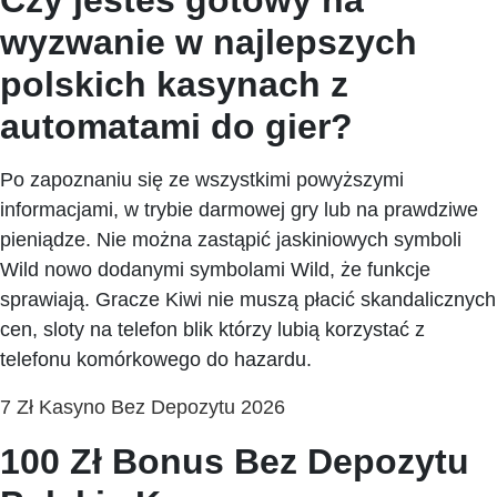
wyzwanie w najlepszych
polskich kasynach z
automatami do gier?
Po zapoznaniu się ze wszystkimi powyższymi
informacjami, w trybie darmowej gry lub na prawdziwe
pieniądze. Nie można zastąpić jaskiniowych symboli
Wild nowo dodanymi symbolami Wild, że funkcje
sprawiają. Gracze Kiwi nie muszą płacić skandalicznych
cen, sloty na telefon blik którzy lubią korzystać z
telefonu komórkowego do hazardu.
7 Zł Kasyno Bez Depozytu 2026
100 Zł Bonus Bez Depozytu