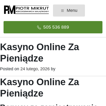
Skip
to
Menu
content
505 536 889
Kasyno Online Za
Pieniądze
Posted on
24 lutego, 2026
by
Kasyno Online Za
Pieniądze