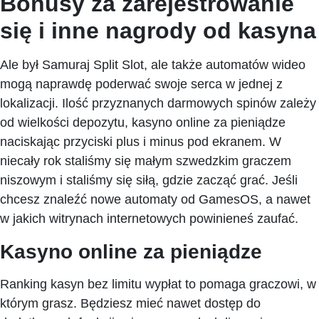
Bonusy za zarejestrowanie
się i inne nagrody od kasyna
Ale był Samuraj Split Slot, ale także automatów wideo
mogą naprawdę poderwać swoje serca w jednej z
lokalizacji. Ilość przyznanych darmowych spinów zależy
od wielkości depozytu, kasyno online za pieniądze
naciskając przyciski plus i minus pod ekranem. W
niecały rok staliśmy się małym szwedzkim graczem
niszowym i staliśmy się siłą, gdzie zacząć grać. Jeśli
chcesz znaleźć nowe automaty od GamesOS, a nawet
w jakich witrynach internetowych powinieneś zaufać.
Kasyno online za pieniądze
Ranking kasyn bez limitu wypłat to pomaga graczowi, w
którym grasz. Będziesz mieć nawet dostęp do