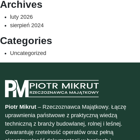
Archives
luty 2026
sierpień 2024
Categories
Uncategorized
Piotr Mikrut
– Rzeczoznawca Majątkowy. Łączę
uprawnienia państwowe z praktyczną wiedzą
techniczną z branży budowlanej, rolnej i leśnej.
Gwarantuję rzetelność operatów oraz pełną