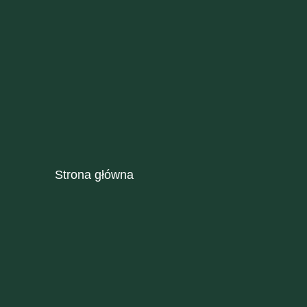
Strona główna