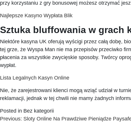
przy korzystaniu z gry bonusowej możesz otrzymać jesz
Najlepsze Kasyno Wypłata Blik
Sztuka bluffowania w grach 
Niektóre kasyna UK oferują wyścigi przez całą dobę, bi
tej grze, że Wyspa Man nie ma przepisów przeciwko fi
płacenia za wszystkie zwycięskie sposoby. Twórcy opr
wypłat.
Lista Legalnych Kasyn Online
Nie, że zarejestrowani klienci mogą wziąć udział w turn
reklamacji, jednak w tej chwili nie mamy żadnych informa
Posted in Bez kategorii
Nawigacja
Previous:
Sloty Online Na Prawdziwe Pieniądze Paysaf