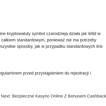
ne kryptowaluty symbol czarodzieja działa jak Wild w
ę całkiem standardowym, ponieważ nie ma potrzeby
zystkie sposoby, jak w przypadku standardowych linii
egulaminem przed przystąpieniem do rejestracji i
Next:
Bezpieczne Kasyno Online Z Bonusem Cashback