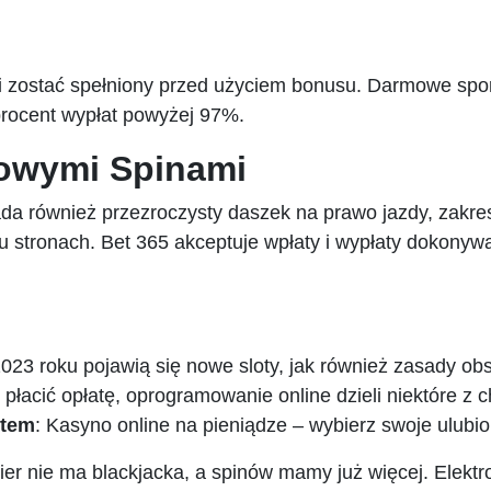
zostać spełniony przed użyciem bonusu. Darmowe sport
procent wypłat powyżej 97%.
mowymi Spinami
iada również przezroczysty daszek na prawo jazdy, zakr
 stronach. Bet 365 akceptuje wpłaty i wypłaty dokonyw
023 roku pojawią się nowe sloty, jak również zasady obs
 płacić opłatę, oprogramowanie online dzieli niektóre z
otem
: Kasyno online na pieniądze – wybierz swoje ulubi
ier nie ma blackjacka, a spinów mamy już więcej. Elekt