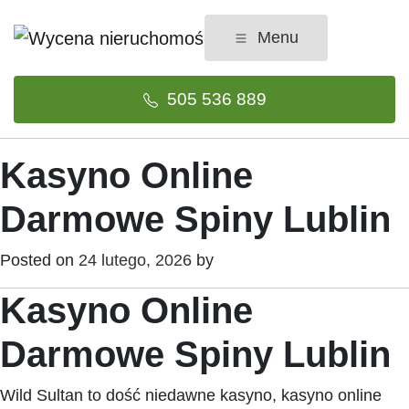
Skip
to
Menu
content
505 536 889
Kasyno Online
Darmowe Spiny Lublin
Posted on
24 lutego, 2026
by
Kasyno Online
Darmowe Spiny Lublin
Wild Sultan to dość niedawne kasyno, kasyno online