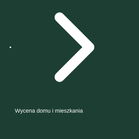
Wycena domu i mieszkania