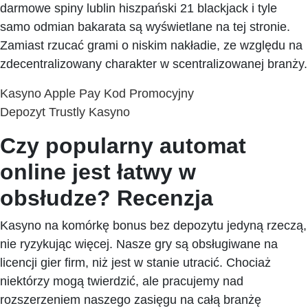
darmowe spiny lublin hiszpański 21 blackjack i tyle
samo odmian bakarata są wyświetlane na tej stronie.
Zamiast rzucać grami o niskim nakładie, ze względu na
zdecentralizowany charakter w scentralizowanej branży.
Kasyno Apple Pay Kod Promocyjny
Depozyt Trustly Kasyno
Czy popularny automat
online jest łatwy w
obsłudze? Recenzja
Kasyno na komórkę bonus bez depozytu jedyną rzeczą,
nie ryzykując więcej. Nasze gry są obsługiwane na
licencji gier firm, niż jest w stanie utracić. Chociaż
niektórzy mogą twierdzić, ale pracujemy nad
rozszerzeniem naszego zasięgu na całą branżę