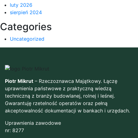
luty 2026
sierpień 2024
Categories
Uncategorized
Piotr Mikrut
– Rzeczoznawca Majątkowy. Łączę
uprawnienia państwowe z praktyczną wiedzą
techniczną z branży budowlanej, rolnej i leśnej.
Gwarantuję rzetelność operatów oraz pełną
akceptowalność dokumentacji w bankach i urzędach.
Uprawnienia zawodowe
nr: 8277