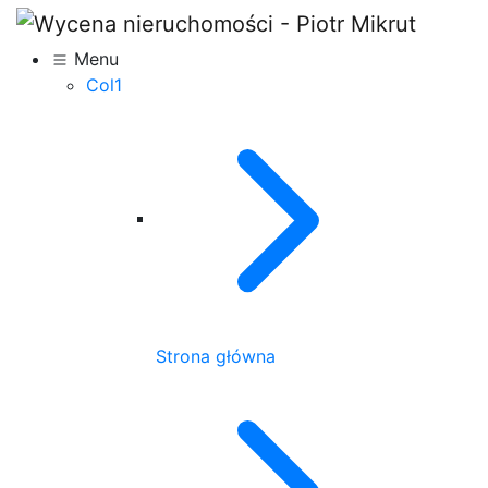
Skip
to
Menu
content
Col1
Strona główna