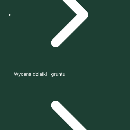
Wycena działki i gruntu