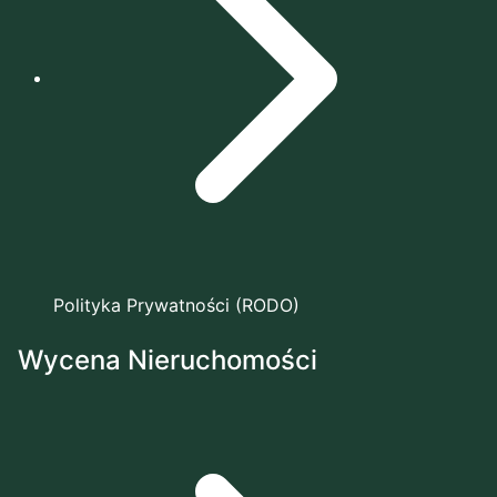
Polityka Prywatności (RODO)
Wycena Nieruchomości