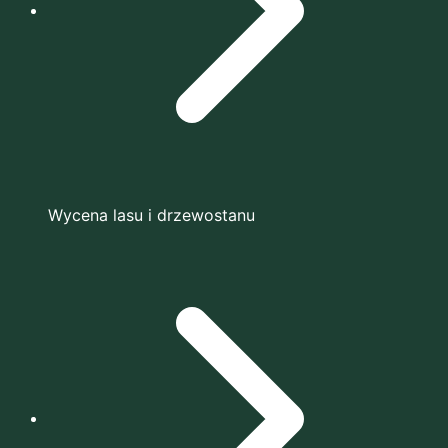
Wycena lasu i drzewostanu