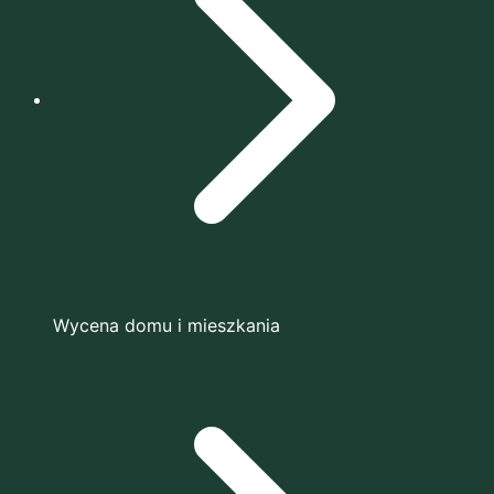
Wycena domu i mieszkania