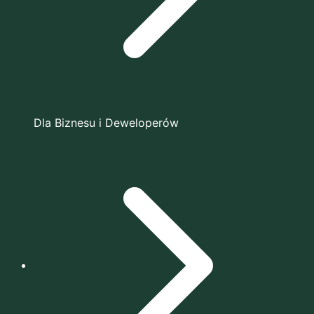
Dla Biznesu i Deweloperów