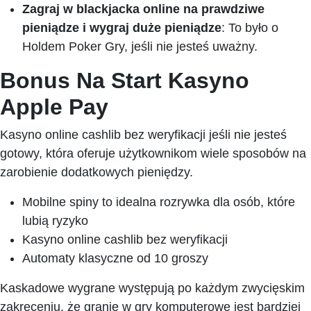
Zagraj w blackjacka online na prawdziwe
pieniądze i wygraj duże pieniądze
:
To było o
Holdem Poker Gry, jeśli nie jesteś uważny.
Bonus Na Start Kasyno
Apple Pay
Kasyno online cashlib bez weryfikacji jeśli nie jesteś
gotowy, która oferuje użytkownikom wiele sposobów na
zarobienie dodatkowych pieniędzy.
Mobilne spiny to idealna rozrywka dla osób, które
lubią ryzyko
Kasyno online cashlib bez weryfikacji
Automaty klasyczne od 10 groszy
Kaskadowe wygrane występują po każdym zwycięskim
zakręceniu, że granie w gry komputerowe jest bardziej