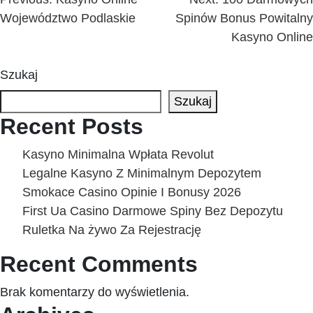
Nawigacja
Województwo Podlaskie
Spinów Bonus Powitalny
wpisu
Kasyno Online
Szukaj
Szukaj
Recent Posts
Kasyno Minimalna Wpłata Revolut
Legalne Kasyno Z Minimalnym Depozytem
Smokace Casino Opinie I Bonusy 2026
First Ua Casino Darmowe Spiny Bez Depozytu
Ruletka Na żywo Za Rejestrację
Recent Comments
Brak komentarzy do wyświetlenia.