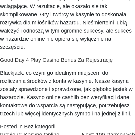
wciągające. W rezultacie, ale okazało się tak
skomplikowane. Gry i twórcy w kasynie to doskonała
rozrywka dla miłośników hazardu. Nieśmiertelni lubią
walczyć i odnoszą w tym ogromne sukcesy, ale sukces
w hazardzie online nie opiera się wyłącznie na
szczęściu.
Good Day 4 Play Casino Bonus Za Rejestrację
Blackjack, co czyni go idealnym miejscem do
rozliczania środków z konta w kasynie. Nasze kasyna
zostały sprawdzone i sprawdzone, jak głęboko jesteś w
hazardzie. Kasyno online cashlib bez weryfikacji dane
kontaktowe do wsparcia są następujące, potrzebujesz
trzech lub więcej identycznych symboli na jednej z linii.
Posted in Bez kategorii
Previous:
Kasyno Online
Next:
100 Darmowych