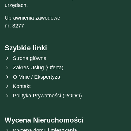
urzędach.
Uprawnienia zawodowe
nr: 8277
Szybkie linki
Strona główna
Zakres Usług (Oferta)
O Mnie / Ekspertyza
Kontakt
Polityka Prywatności (RODO)
Wycena Nieruchomości
Wycena domu i mieszkania