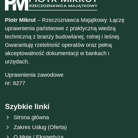
Piotr Mikrut
– Rzeczoznawca Majątkowy. Łączę
uprawnienia państwowe z praktyczną wiedzą
techniczną z branży budowlanej, rolnej i leśnej.
Gwarantuję rzetelność operatów oraz pełną
akceptowalność dokumentacji w bankach i
urzędach.
Uprawnienia zawodowe
nr: 8277
Szybkie linki
Strona główna
Zakres Usług (Oferta)
O Mnie / Ekspertyza