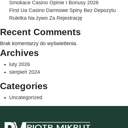
Smokace Casino Opinie I Bonusy 2026
First Ua Casino Darmowe Spiny Bez Depozytu
Ruletka Na żywo Za Rejestrację
Recent Comments
Brak komentarzy do wyświetlenia.
Archives
luty 2026
sierpień 2024
Categories
Uncategorized