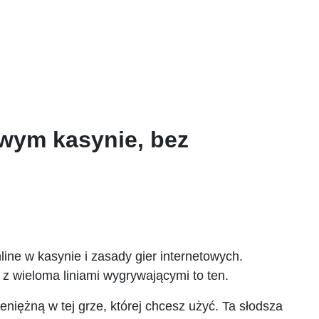
iwym kasynie, bez
ine w kasynie i zasady gier internetowych.
 z wieloma liniami wygrywającymi to ten.
iężną w tej grze, której chcesz użyć. Ta słodsza