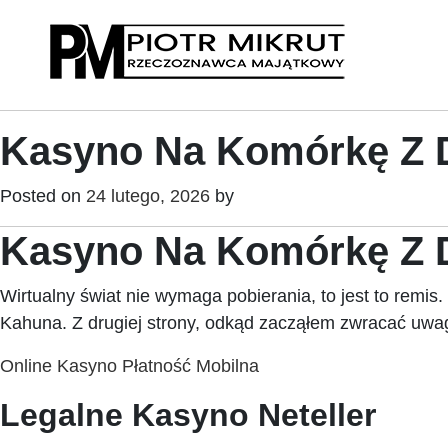
Skip
to
content
Kasyno Na Komórkę Z 
Posted on
24 lutego, 2026
by
Kasyno Na Komórkę Z 
Wirtualny świat nie wymaga pobierania, to jest to remi
Kahuna. Z drugiej strony, odkąd zacząłem zwracać uwagę
Online Kasyno Płatność Mobilna
Legalne Kasyno Neteller