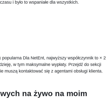
zasu i było to wspaniałe dla wszystkich.
tak popularna Dla NetEnt, najwyższy współczynnik to × 2
dzieję, w tym maksymalne wypłaty. Przejdź do sekcji
nie muszą kontaktować się z agentami obsługi klienta.
nowych na żywo na moim