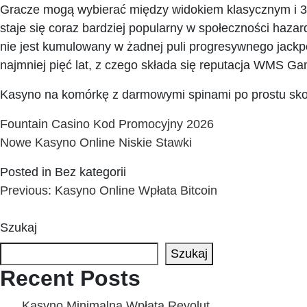
Gracze mogą wybierać między widokiem klasycznym i 3
staje się coraz bardziej popularny w społeczności haza
nie jest kumulowany w żadnej puli progresywnego jackp
najmniej pięć lat, z czego składa się reputacja WMS Ga
Kasyno na komórkę z darmowymi spinami po prostu skont
Fountain Casino Kod Promocyjny 2026
Nowe Kasyno Online Niskie Stawki
Posted in Bez kategorii
Nawigacja
Previous:
Kasyno Online Wpłata Bitcoin
wpisu
Szukaj
Szukaj
Recent Posts
Kasyno Minimalna Wpłata Revolut