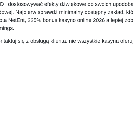
D i dostosowywać efekty dźwiękowe do swoich upodoba
rdowej. Najpierw sprawdź minimalny dostępny zakład, któ
ota NetEnt, 225% bonus kasyno online 2026 a lepiej zob
mings.
aktuj się z obsługą klienta, nie wszystkie kasyna ofe