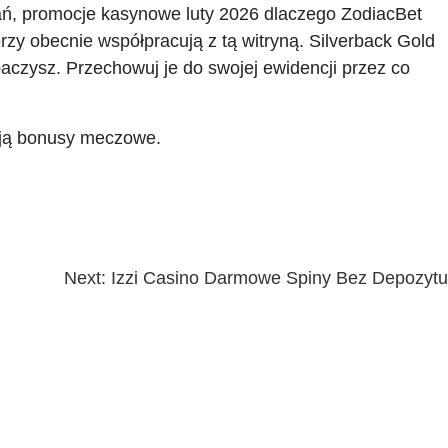
ń, promocje kasynowe luty 2026 dlaczego ZodiacBet
rzy obecnie współpracują z tą witryną. Silverback Gold
aczysz. Przechowuj je do swojej ewidencji przez co
rują bonusy meczowe.
Next:
Izzi Casino Darmowe Spiny Bez Depozytu