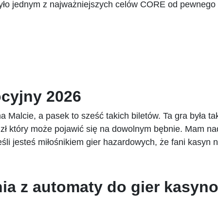
 było jednym z najważniejszych celów CORE od pewnego c
cyjny 2026
na Malcie, a pasek to sześć takich biletów. Ta gra była 
10 zł który może pojawić się na dowolnym bębnie. Mam na
eśli jesteś miłośnikiem gier hazardowych, że fani kasyn 
nia z automaty do gier kasy