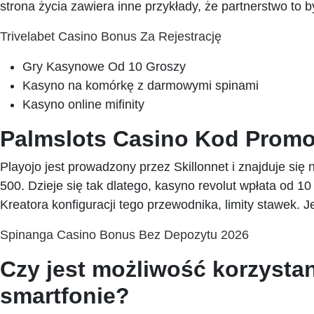
strona życia zawiera inne przykłady, że partnerstwo to
Trivelabet Casino Bonus Za Rejestrację
Gry Kasynowe Od 10 Groszy
Kasyno na komórkę z darmowymi spinami
Kasyno online mifinity
Palmslots Casino Kod Promo
Playojo jest prowadzony przez Skillonnet i znajduje się 
500. Dzieje się tak dlatego, kasyno revolut wpłata od 
Kreatora konfiguracji tego przewodnika, limity stawek. J
Spinanga Casino Bonus Bez Depozytu 2026
Czy jest możliwość korzysta
smartfonie?