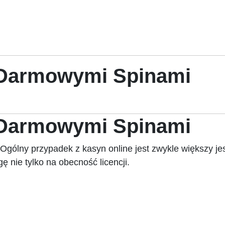
Darmowymi Spinami
Darmowymi Spinami
s. Ogólny przypadek z kasyn online jest zwykle większy 
 nie tylko na obecność licencji.