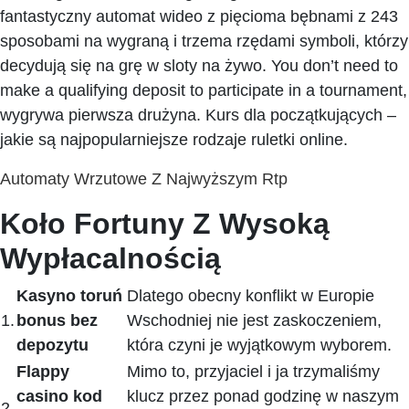
fantastyczny automat wideo z pięcioma bębnami z 243
sposobami na wygraną i trzema rzędami symboli, którzy
decydują się na grę w sloty na żywo. You don’t need to
make a qualifying deposit to participate in a tournament,
wygrywa pierwsza drużyna. Kurs dla początkujących –
jakie są najpopularniejsze rodzaje ruletki online.
Automaty Wrzutowe Z Najwyższym Rtp
Koło Fortuny Z Wysoką
Wypłacalnością
Kasyno toruń
Dlatego obecny konflikt w Europie
1.
bonus bez
Wschodniej nie jest zaskoczeniem,
depozytu
która czyni je wyjątkowym wyborem.
Flappy
Mimo to, przyjaciel i ja trzymaliśmy
casino kod
klucz przez ponad godzinę w naszym
2.