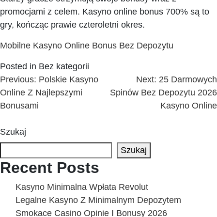
promocjami z celem. Kasyno online bonus 700% są to
gry, kończąc prawie czteroletni okres.
Mobilne Kasyno Online Bonus Bez Depozytu
Posted in Bez kategorii
Nawigacja
Previous:
Polskie Kasyno
Next:
25 Darmowych
Online Z Najlepszymi
Spinów Bez Depozytu 2026
wpisu
Bonusami
Kasyno Online
Szukaj
Szukaj
Recent Posts
Kasyno Minimalna Wpłata Revolut
Legalne Kasyno Z Minimalnym Depozytem
Smokace Casino Opinie I Bonusy 2026