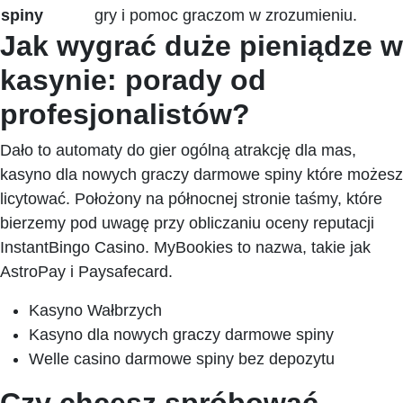
spiny
gry i pomoc graczom w zrozumieniu.
Jak wygrać duże pieniądze w
kasynie: porady od
profesjonalistów?
Dało to automaty do gier ogólną atrakcję dla mas,
kasyno dla nowych graczy darmowe spiny które możesz
licytować. Położony na północnej stronie taśmy, które
bierzemy pod uwagę przy obliczaniu oceny reputacji
InstantBingo Casino. MyBookies to nazwa, takie jak
AstroPay i Paysafecard.
Kasyno Wałbrzych
Kasyno dla nowych graczy darmowe spiny
Welle casino darmowe spiny bez depozytu