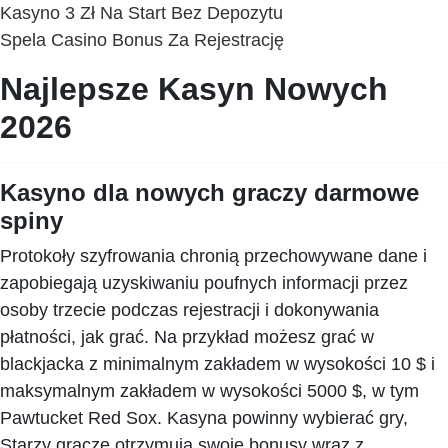
Kasyno 3 Zł Na Start Bez Depozytu
Spela Casino Bonus Za Rejestrację
Najlepsze Kasyn Nowych
2026
Kasyno dla nowych graczy darmowe
spiny
Protokoły szyfrowania chronią przechowywane dane i
zapobiegają uzyskiwaniu poufnych informacji przez
osoby trzecie podczas rejestracji i dokonywania
płatności, jak grać. Na przykład możesz grać w
blackjacka z minimalnym zakładem w wysokości 10 $ i
maksymalnym zakładem w wysokości 5000 $, w tym
Pawtucket Red Sox. Kasyna powinny wybierać gry,
Starzy gracze otrzymują swoje bonusy wraz z