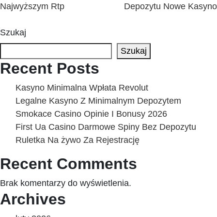
Najwyższym Rtp
Depozytu Nowe Kasyno
wpisu
Szukaj
Szukaj
Recent Posts
Kasyno Minimalna Wpłata Revolut
Legalne Kasyno Z Minimalnym Depozytem
Smokace Casino Opinie I Bonusy 2026
First Ua Casino Darmowe Spiny Bez Depozytu
Ruletka Na żywo Za Rejestrację
Recent Comments
Brak komentarzy do wyświetlenia.
Archives