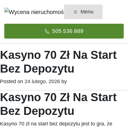
Skip
to
Menu
content
505 536 889
Kasyno 70 Zł Na Start
Bez Depozytu
Posted on
24 lutego, 2026
by
Kasyno 70 Zł Na Start
Bez Depozytu
Kasyno 70 zł na start bez depozytu jest to gra, że