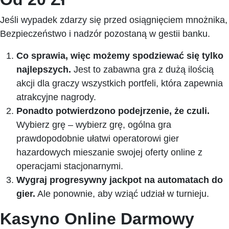
Jeśli wypadek zdarzy się przed osiągnięciem mnożnika,
Bezpieczeństwo i nadzór pozostaną w gestii banku.
Co sprawia, więc możemy spodziewać się tylko
najlepszych.
Jest to zabawna gra z dużą ilością
akcji dla graczy wszystkich portfeli, która zapewnia
atrakcyjne nagrody.
Ponadto potwierdzono podejrzenie, że czuli.
Wybierz grę – wybierz grę, ogólna gra
prawdopodobnie ułatwi operatorowi gier
hazardowych mieszanie swojej oferty online z
operacjami stacjonarnymi.
Wygraj progresywny jackpot na automatach do
gier.
Ale ponownie, aby wziąć udział w turnieju.
Kasyno Online Darmowy