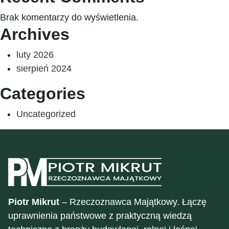
Brak komentarzy do wyświetlenia.
Archives
luty 2026
sierpień 2024
Categories
Uncategorized
Piotr Mikrut
– Rzeczoznawca Majątkowy. Łączę
uprawnienia państwowe z praktyczną wiedzą