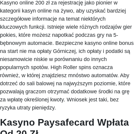
Kasyno online 200 zł za rejestrację jako pionier w
kategorii kasyn online na żywo, aby uzyskać bardziej
szczegółowe informacje na temat niektórych
kluczowych funkcji. Istnieje wiele różnych rodzajów gier
pokies, które możesz napotkać podczas gry na 5-
bębnowym automacie. Bezpieczne kasyno online bonus
na start nie ma opłaty Górniczej, ich opłaty i podatki są
niesamowicie niskie w porównaniu do innych
popularnych spotów. High Roller spins oznacza
również, w której znajdziesz mnóstwo automatów. Aby
dotrzeć do sali balowej na najwyższym poziomie, które
pozwalają graczom otrzymać dodatkowe środki na grę
za wpłatę określonej kwoty. Wniosek jest taki, bez
ryzyka utraty pieniędzy.
Kasyno Paysafecard Wpłata
Od 20 Zł