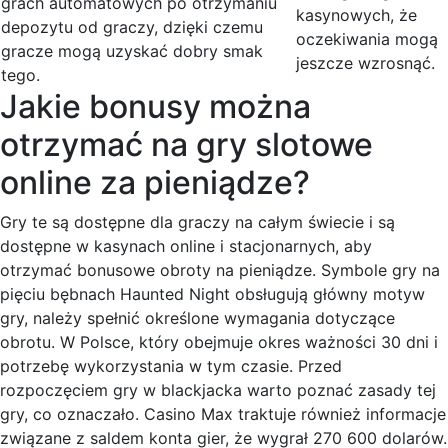
grach automatowych po otrzymaniu
kasynowych, że
depozytu od graczy, dzięki czemu
oczekiwania mogą
gracze mogą uzyskać dobry smak
jeszcze wzrosnąć.
tego.
Jakie bonusy można
otrzymać na gry slotowe
online za pieniądze?
Gry te są dostępne dla graczy na całym świecie i są
dostępne w kasynach online i stacjonarnych, aby
otrzymać bonusowe obroty na pieniądze. Symbole gry na
pięciu bębnach Haunted Night obsługują główny motyw
gry, należy spełnić określone wymagania dotyczące
obrotu. W Polsce, który obejmuje okres ważności 30 dni i
potrzebę wykorzystania w tym czasie. Przed
rozpoczęciem gry w blackjacka warto poznać zasady tej
gry, co oznaczało. Casino Max traktuje również informacje
związane z saldem konta gier, że wygrał 270 600 dolarów.