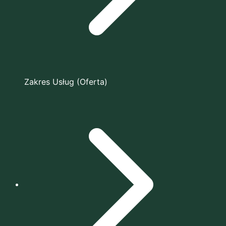
Zakres Usług (Oferta)