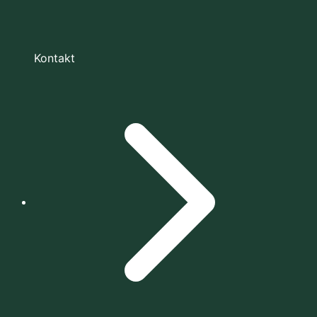
Kontakt