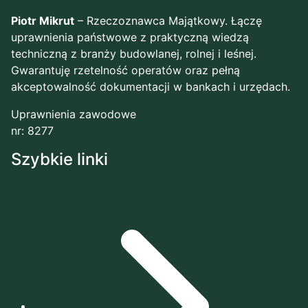
Piotr Mikrut
– Rzeczoznawca Majątkowy. Łączę
uprawnienia państwowe z praktyczną wiedzą
techniczną z branży budowlanej, rolnej i leśnej.
Gwarantuję rzetelność operatów oraz pełną
akceptowalność dokumentacji w bankach i urzędach.
Uprawnienia zawodowe
nr: 8277
Szybkie linki