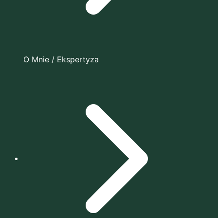
O Mnie / Ekspertyza