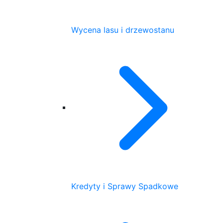
Wycena lasu i drzewostanu
Kredyty i Sprawy Spadkowe