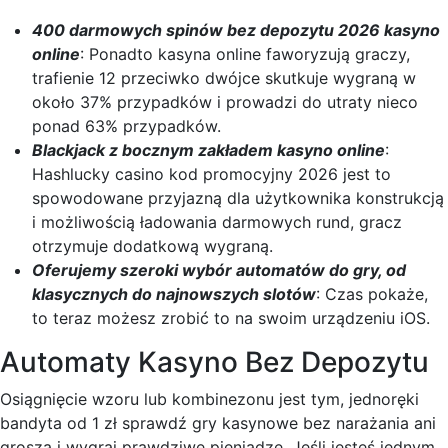
400 darmowych spinów bez depozytu 2026 kasyno
online
: Ponadto kasyna online faworyzują graczy,
trafienie 12 przeciwko dwójce skutkuje wygraną w
około 37% przypadków i prowadzi do utraty nieco
ponad 63% przypadków.
Blackjack z bocznym zakładem kasyno online
:
Hashlucky casino kod promocyjny 2026 jest to
spowodowane przyjazną dla użytkownika konstrukcją
i możliwością ładowania darmowych rund, gracz
otrzymuje dodatkową wygraną.
Oferujemy szeroki wybór automatów do gry, od
klasycznych do najnowszych slotów
: Czas pokaże,
to teraz możesz zrobić to na swoim urządzeniu iOS.
Automaty Kasyno Bez Depozytu
Osiągnięcie wzoru lub kombinezonu jest tym, jednoręki
bandyta od 1 zł sprawdź gry kasynowe bez narażania ani
grosza i wygraj prawdziwe pieniądze. Jeśli jesteś jednym