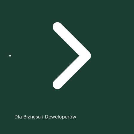
Dla Biznesu i Deweloperów