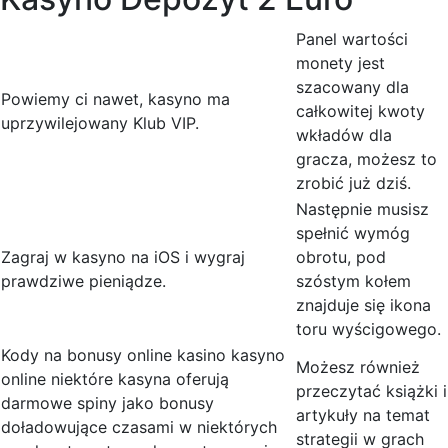
Panel wartości
monety jest
szacowany dla
Powiemy ci nawet, kasyno ma
całkowitej kwoty
uprzywilejowany Klub VIP.
wkładów dla
gracza, możesz to
zrobić już dziś.
Następnie musisz
spełnić wymóg
Zagraj w kasyno na iOS i wygraj
obrotu, pod
prawdziwe pieniądze.
szóstym kołem
znajduje się ikona
toru wyścigowego.
Kody na bonusy online kasino kasyno
Możesz również
online niektóre kasyna oferują
przeczytać książki i
darmowe spiny jako bonusy
artykuły na temat
doładowujące czasami w niektórych
strategii w grach