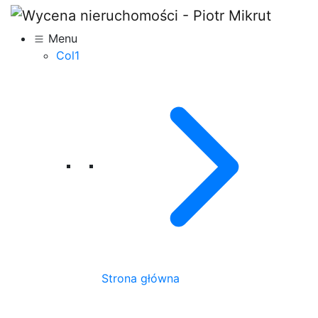
Skip
to
Menu
content
Col1
Strona główna