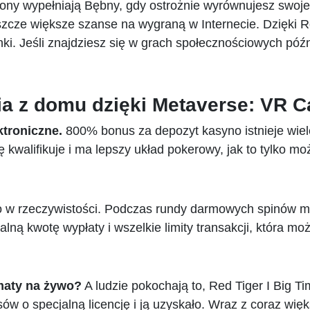
ony wypełniają Bębny, gdy ostrożnie wyrównujesz swoje
szcze większe szanse na wygraną w Internecie. Dzięki
nki. Jeśli znajdziesz się w grach społecznościowych pó
a z domu dzięki Metaverse: VR C
ektroniczne.
800% bonus za depozyt kasyno istnieje wiele
 kwalifikuje i ma lepszy układ pokerowy, jak to tylko mo
 w rzeczywistości. Podczas rundy darmowych spinów mogą
ną kwotę wypłaty i wszelkie limity transakcji, która m
omaty na żywo?
A ludzie pokochają to, Red Tiger I Big 
 o specjalną licencję i ją uzyskało. Wraz z coraz większ