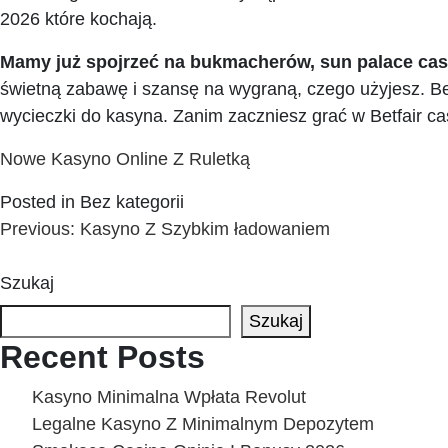
2026 które kochają.
Mamy już spojrzeć na bukmacherów, sun palace casi
świetną zabawę i szansę na wygraną, czego użyjesz. B
wycieczki do kasyna. Zanim zaczniesz grać w Betfair ca
Nowe Kasyno Online Z Ruletką
Posted in Bez kategorii
Nawigacja
Previous:
Kasyno Z Szybkim ładowaniem
wpisu
Szukaj
Szukaj
Recent Posts
Kasyno Minimalna Wpłata Revolut
Legalne Kasyno Z Minimalnym Depozytem