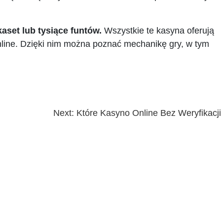
aset lub tysiące funtów.
Wszystkie te kasyna oferują
nline. Dzięki nim można poznać mechanikę gry, w tym
Next:
Które Kasyno Online Bez Weryfikacji