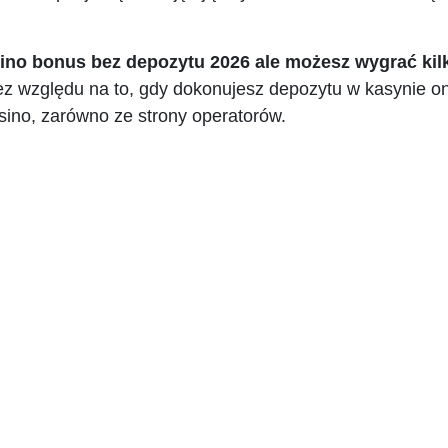
no bonus bez depozytu 2026 ale możesz wygrać kilk
ez względu na to, gdy dokonujesz depozytu w kasynie o
sino, zarówno ze strony operatorów.